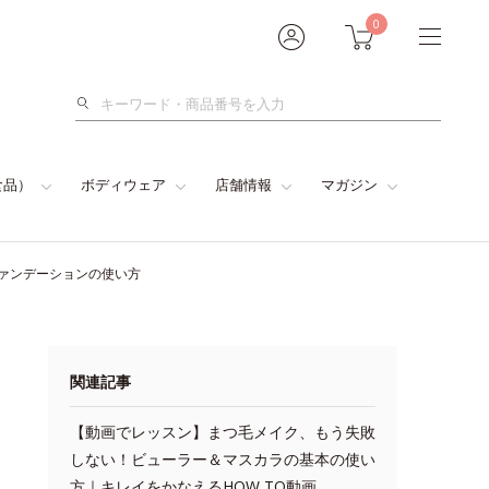
0
検
索
食品）
ボディウェア
店舗情報
マガジン
ァンデーションの使い方
関連記事
【動画でレッスン】まつ毛メイク、もう失敗
しない！ビューラー＆マスカラの基本の使い
方｜キレイをかなえるHOW TO動画