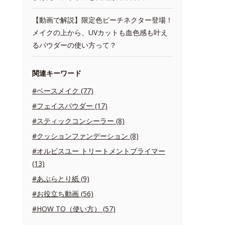
【動画で解説】限定色ピーチネクター登場！
メイクの上から、UVカットも血色感も叶え
るパウダーの使い方って？
関連キーワード
#ベースメイク (77)
#フェイスパウダー (17)
#スティックコンシーラー (8)
#クッションファンデーション (8)
#オルビスユー トリートメントプライマー
(13)
#あぶらとり紙 (9)
#お役立ち動画 (56)
#HOW TO（使い方） (57)