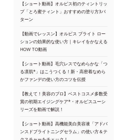
【ショート動画】オルビス初のティントリッ
プ「とろ蜜ティント」おすすめの塗り方3パ
ターン
【動画でレッスン】オルビス ブライト ロー
ションの効果的な使い方｜キレイをかなえる
HOW TO動画
【ショート動画】毛穴レスでなめらかな「つ
る凛肌*」はこうつくる！新・高密着なめら
かファンデの使い方のコツを伝授
【教えて！美容のプロ】ベストコスメ多数受
賞の初期エイジングケア*・オルビスユーシ
リーズを動画で解説！
【ショート動画】高機能美白美容液「アドバ
ンスドブライトニングセラム」の使い方＆テ
クスチャーをチェック！