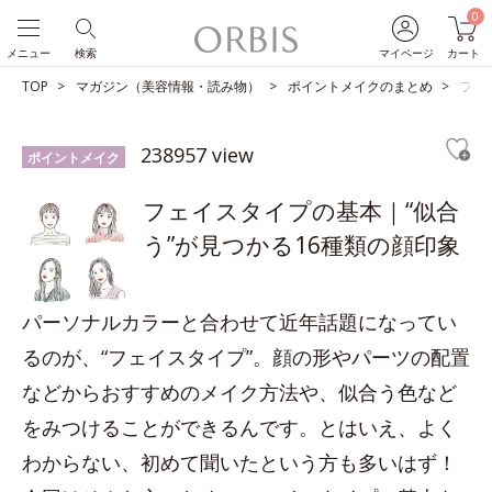
0
メニュー
検索
マイページ
カート
TOP
マガジン（美容情報・読み物）
ポイントメイクのまとめ
フェ
238957 view
ポイントメイク
フェイスタイプの基本｜“似合
う”が見つかる16種類の顔印象
パーソナルカラーと合わせて近年話題になってい
るのが、“フェイスタイプ”。顔の形やパーツの配置
などからおすすめのメイク方法や、似合う色など
をみつけることができるんです。とはいえ、よく
わからない、初めて聞いたという方も多いはず！