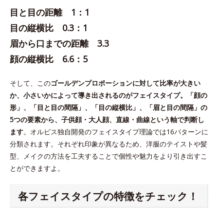
目と目の距離 1：1
目の縦横比 0.3：1
眉から口までの距離 3.3
顔の縦横比 6.6：5
そして、この
ゴールデンプロポーションに対して比率が大きい
か、小さいかによって導き出されるのがフェイスタイプ。「顔の
形」、「目と目の間隔」、「目の縦横比」、「眉と目の間隔」の
5つの要素から、子供顔・大人顔、直線・曲線という軸で判断し
ます
。オルビス独自開発のフェイスタイプ理論では16パターンに
分類されます。それぞれ印象が異なるため、洋服のテイストや髪
型、メイクの方法を工夫することで個性や魅力をより引き出すこ
とができますよ。
各フェイスタイプの特徴をチェック！