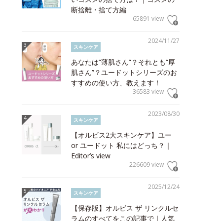
断捨離・捨て方編
65891 view
2024/11/27
スキンケア
あなたは“薄肌さん”？それとも“厚
肌さん”？ユードットシリーズのお
すすめの使い方、教えます！
36583 view
2023/08/30
スキンケア
【オルビス2大スキンケア】ユー
or ユードット 私にはどっち？｜
Editor’s view
226609 view
2025/12/24
スキンケア
【保存版】オルビス ザ リンクルセ
ラムのすべてをこの記事で｜人気