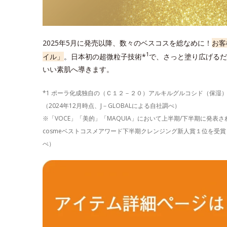
2025年5月に発売以降、数々のベスコスを総なめに！
お客
1
イル」
。日本初の超微粒子技術*
で、さっと塗り広げるだ
いい素肌へ導きます。
*1 ポーラ化成独自の（Ｃ１２－２０）アルキルグルコシド（保湿
（2024年12月時点、J－GLOBALによる自社調べ）
※「VOCE」「美的」「MAQUIA」において上半期/下半期に発
cosmeベストコスメアワード下半期クレンジング新人賞１位を受賞し
べ）