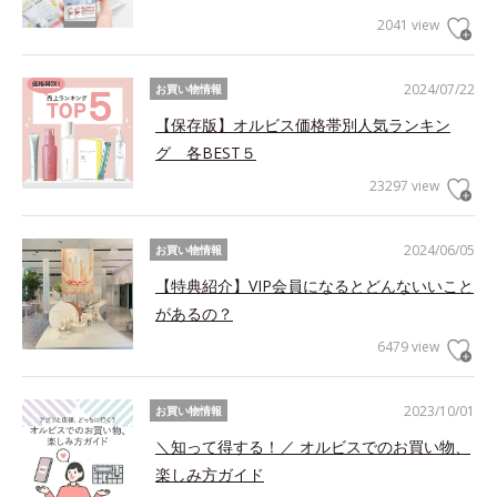
2041 view
2024/07/22
お買い物情報
【保存版】オルビス価格帯別人気ランキン
グ 各BEST５
23297 view
2024/06/05
お買い物情報
【特典紹介】VIP会員になるとどんないいこと
があるの？
6479 view
2023/10/01
お買い物情報
＼知って得する！／ オルビスでのお買い物、
楽しみ方ガイド