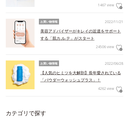
1467 view
2022/11/21
お買い物情報
美容アドバイザーがキレイの近道をサポート
する「肌カ.ル.テ」がスタート
24506 view
2022/06/28
お買い物情報
【人気のヒミツを大解剖】長年愛されている
「パウダーウォッシュプラス」！
4262 view
カテゴリで探す