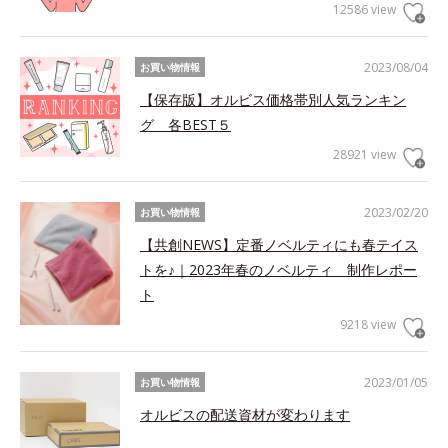
12586 view
2023/08/04
お買い物情報
【保存版】オルビス価格帯別人気ランキン
グ 各BEST５
28921 view
2023/02/20
お買い物情報
【共創NEWS】定番ノベルティにも春テイス
トを♪｜2023年春のノベルティ 制作レポー
ト
9218 view
2023/01/05
お買い物情報
オルビスの配送資材が変わります