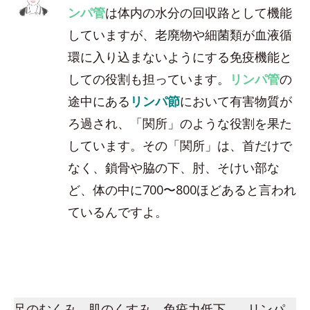
ンパ管
は体内の水分の回収路として機能
していますが、老廃物や細菌類が血液循
環に入り込まないようにする免疫機能と
しての役割も担っています。
リンパ管
の
途中にある
リンパ節
において有害物質が
ろ過され、「関所」のような役割を果た
しています。その「関所」は、首だけで
なく、鎖骨や脇の下、肘、そけい部な
ど、体の中に700〜800ほどあると言われ
ているんですよ。
足のむくみ、肌のくすみ、免疫力低下…。リンパ