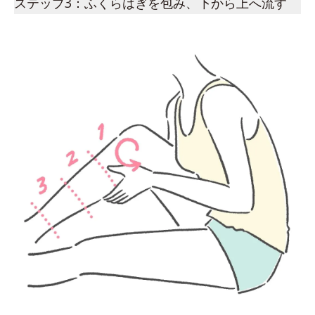
ステップ3：ふくらはぎを包み、下から上へ流す