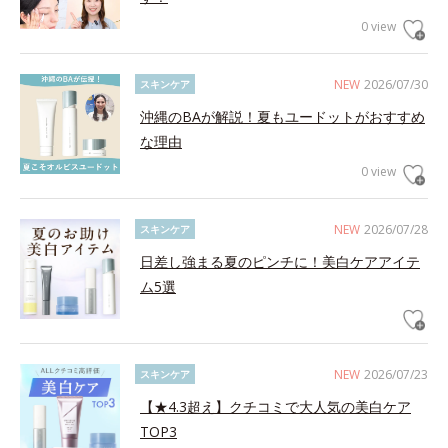
0 view
NEW
2026/07/30
スキンケア
沖縄のBAが解説！夏もユードットがおすすめ
な理由
0 view
NEW
2026/07/28
スキンケア
日差し強まる夏のピンチに！美白ケアアイテ
ム5選
NEW
2026/07/23
スキンケア
【★4.3超え】クチコミで大人気の美白ケア
TOP3