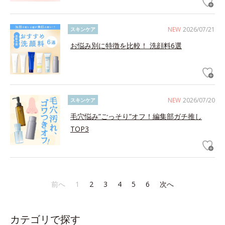
NEW
2026/07/21
スキンケア
お悩み別に特徴を比較！ 洗顔料6選
NEW
2026/07/20
スキンケア
毛穴悩み”ごっそり”オフ！編集部ガチ推し
TOP3
前へ
1
2
3
4
5
6
次へ
カテゴリで探す