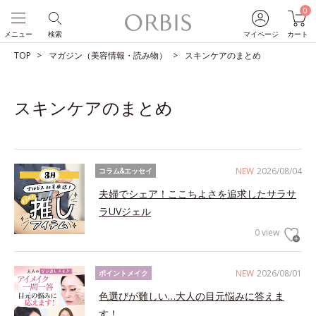
0
メニュー
検索
マイページ
カート
TOP
マガジン（美容情報・読み物）
スキンケアのまとめ
スキンケアのまとめ
NEW
2026/08/04
コラム&エッセイ
夫婦でシェア！ここちよさを追求したサラサ
ラUVジェル
0 view
NEW
2026/08/01
ポイントメイク
色選びが難しい…大人の目元悩みに答えま
す！