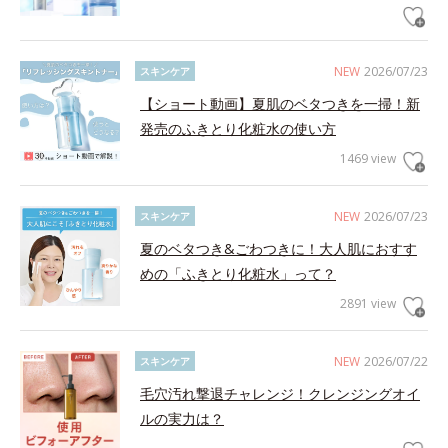
NEW
2026/07/23
スキンケア
【ショート動画】夏肌のベタつきを一掃！新
発売のふきとり化粧水の使い方
1469 view
NEW
2026/07/23
スキンケア
夏のベタつき&ごわつきに！大人肌におすす
めの「ふきとり化粧水」って？
2891 view
NEW
2026/07/22
スキンケア
毛穴汚れ撃退チャレンジ！クレンジングオイ
ルの実力は？