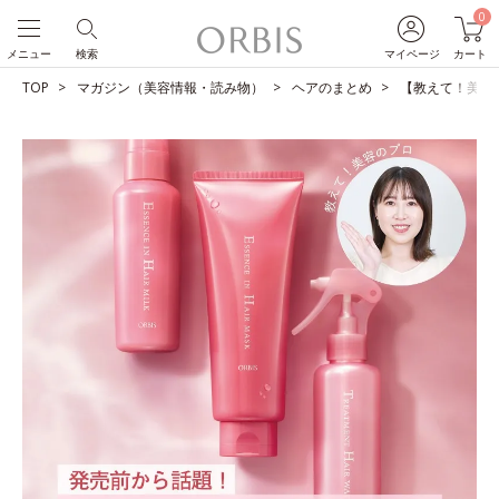
0
メニュー
検索
マイページ
カート
TOP
マガジン（美容情報・読み物）
ヘアのまとめ
【教えて！美容