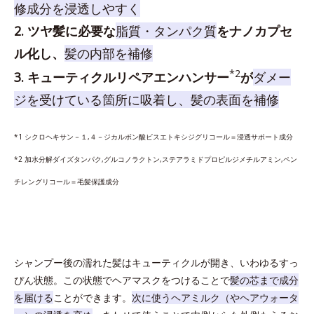
修成分を浸透しやすく
2. ツヤ髪に必要な
脂質・タンパク質
をナノカプセ
ル化し、
髪の内部を補修
*2
3. キューティクルリペアエンハンサー
が
ダメー
ジを受けている箇所に吸着し、髪の表面を補修
*1 シクロヘキサン－１,４－ジカルボン酸ビスエトキシジグリコール＝浸透サポート成分
*2 加水分解ダイズタンパク,グルコノラクトン,ステアラミドプロピルジメチルアミン,ペン
チレングリコール＝毛髪保護成分
シャンプー後の濡れた髪はキューティクルが開き、いわゆるすっ
ぴん状態。この状態でヘアマスクをつけることで
髪の芯まで成分
を届ける
ことができます。
次に使うヘアミルク（やヘアウォータ