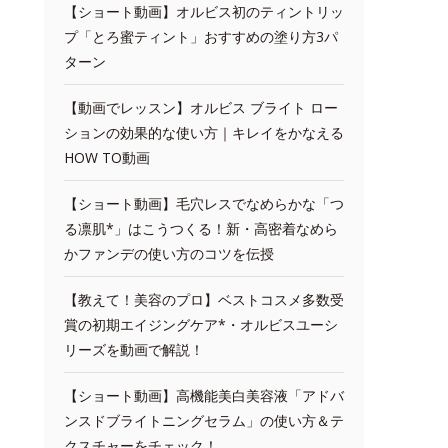
【ショート動画】オルビス初のティントリッ
プ「とろ蜜ティント」おすすめの塗り方3パ
ターン
【動画でレッスン】オルビス ブライト ロー
ションの効果的な使い方｜キレイをかなえる
HOW TO動画
【ショート動画】毛穴レスでなめらかな「つ
る凛肌*」はこうつくる！新・高密着なめら
かファンデの使い方のコツを伝授
【教えて！美容のプロ】ベストコスメ多数受
賞の初期エイジングケア*・オルビスユーシ
リーズを動画で解説！
【ショート動画】高機能美白美容液「アドバ
ンスドブライトニングセラム」の使い方＆テ
クスチャーをチェック！