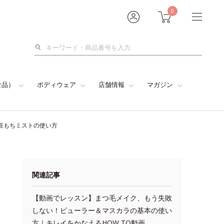
0
検
索
食品）
ボディウェア
店舗情報
マガジン
粧もちミストの使い方
関連記事
【動画でレッスン】まつ毛メイク、もう失敗
しない！ビューラー＆マスカラの基本の使い
方｜キレイをかなえるHOW TO動画