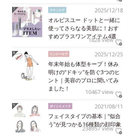
2025/12/18
スキンケア
オルビスユー ドットと一緒に
使ってさらなる美肌に！おす
すめプラスワンアイテム4選
1828 view
2025/12/25
インナーケア
年末年始も体型キープ！休み
明けの“ドキッ”を防ぐ3つのヒ
ント｜美容のプロに聞いてみ
ました！
10467 view
2021/08/11
ポイントメイク
フェイスタイプの基本｜“似合
う”が見つかる16種類の顔印象
238957 view