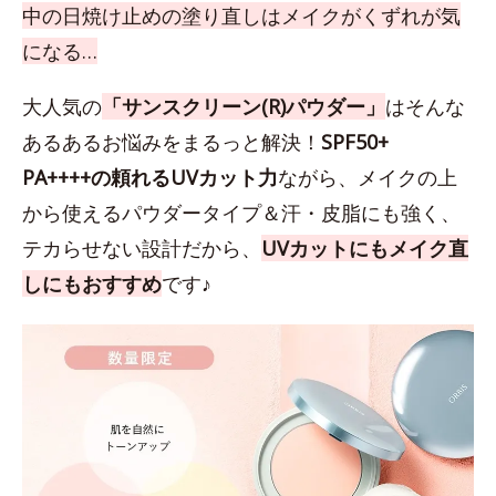
中の日焼け止めの塗り直しはメイクがくずれが気
になる…
大人気の
「サンスクリーン(R)パウダー」
はそんな
あるあるお悩みをまるっと解決！
SPF50+
PA++++の頼れるUVカット力
ながら、メイクの上
から使えるパウダータイプ＆汗・皮脂にも強く、
テカらせない設計だから、
UVカットにもメイク直
しにもおすすめ
です♪