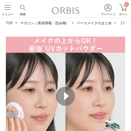
0
メニュー
検索
マイページ
カート
TOP
マガジン（美容情報・読み物）
ベースメイクのまとめ
【動画