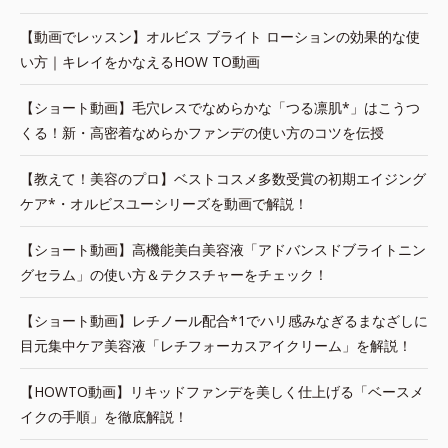
【動画でレッスン】オルビス ブライト ローションの効果的な使
い方｜キレイをかなえるHOW TO動画
【ショート動画】毛穴レスでなめらかな「つる凛肌*」はこうつ
くる！新・高密着なめらかファンデの使い方のコツを伝授
【教えて！美容のプロ】ベストコスメ多数受賞の初期エイジング
ケア*・オルビスユーシリーズを動画で解説！
【ショート動画】高機能美白美容液「アドバンスドブライトニン
グセラム」の使い方＆テクスチャーをチェック！
【ショート動画】レチノール配合*1でハリ感みなぎるまなざしに
目元集中ケア美容液「レチフォーカスアイクリーム」を解説！
【HOWTO動画】リキッドファンデを美しく仕上げる「ベースメ
イクの手順」を徹底解説！