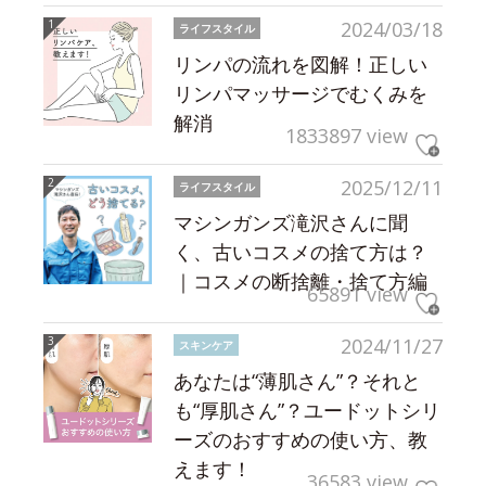
2024/03/18
ライフスタイル
リンパの流れを図解！正しい
リンパマッサージでむくみを
解消
1833897 view
2025/12/11
ライフスタイル
マシンガンズ滝沢さんに聞
く、古いコスメの捨て方は？
｜コスメの断捨離・捨て方編
65891 view
2024/11/27
スキンケア
あなたは“薄肌さん”？それと
も“厚肌さん”？ユードットシリ
ーズのおすすめの使い方、教
えます！
36583 view