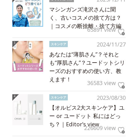
マシンガンズ滝沢さんに聞
く、古いコスメの捨て方は？
｜コスメの断捨離・捨て方編
65891 view
2024/11/27
スキンケア
あなたは“薄肌さん”？それと
も“厚肌さん”？ユードットシリ
ーズのおすすめの使い方、教
えます！
36583 view
2023/08/30
スキンケア
【オルビス2大スキンケア】ユ
ー or ユードット 私にはどっ
ち？｜Editor’s view
226609 view