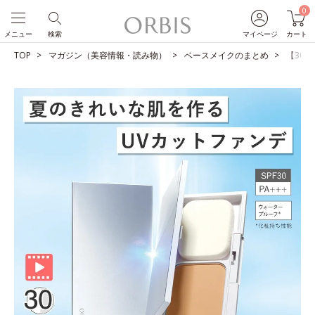
0
メニュー
検索
マイページ
カート
TOP
マガジン（美容情報・読み物）
ベースメイクのまとめ
【30