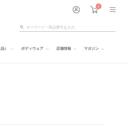
0
検
索
食品）
ボディウェア
店舗情報
マガジン