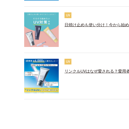
UV
日焼け止めも使い分け！今から始め
UV
リンクルUVはなぜ愛される？愛用者