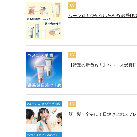
UV
シーン別！焼かないための“鉄壁UV
UV
【待望の新色も！】ベスコス受賞日
UV
顔・髪・全身に！日焼け止めスプレ