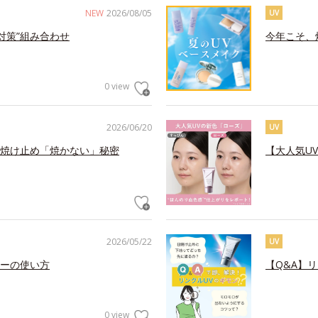
NEW
2026/08/05
UV
対策”組み合わせ
今年こそ、
0 view
2026/06/20
UV
焼け止め「焼かない」秘密
【大人気U
2026/05/22
UV
ーの使い方
【Q&A】
0 view