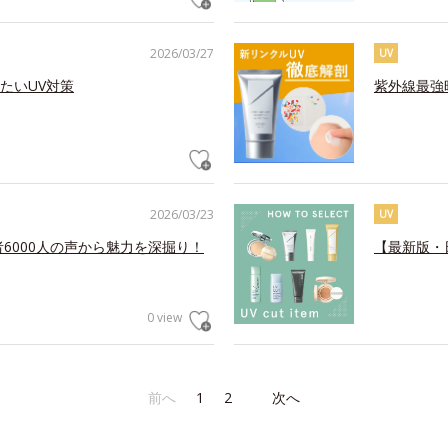
2026/03/27
UV
たいUV対策
紫外線最強
2026/03/23
UV
6000人の声から魅力を深掘り！
【最新版・
0 view
前へ
1
2
次へ