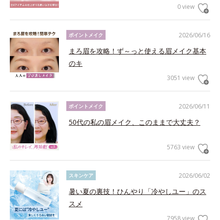
0 view
2026/06/16
ポイントメイク
まろ眉を攻略！ず～っと使える眉メイク基本
のキ
3051 view
2026/06/11
ポイントメイク
50代の私の眉メイク、このままで大丈夫？
5763 view
2026/06/02
スキンケア
暑い夏の裏技！ひんやり「冷やしユー」のス
スメ
7958 view