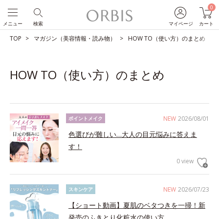
0
メニュー
検索
マイページ
カート
TOP
マガジン（美容情報・読み物）
HOW TO（使い方）のまとめ
HOW TO（使い方）のまとめ
NEW
2026/08/01
ポイントメイク
色選びが難しい…大人の目元悩みに答えま
す！
0 view
NEW
2026/07/23
スキンケア
【ショート動画】夏肌のベタつきを一掃！新
発売のふきとり化粧水の使い方