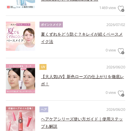
1469 view
2026/07/02
ポイントメイク
夏くずれをどう防ぐ？キレイが続くベースメ
イク法
0 view
2026/06/20
UV
【大人気UV】新色ローズの仕上がりを徹底レ
ポ！
0 view
2026/06/20
ヘア
ヘアケアシリーズ使い方ガイド｜使用ステッ
プも解説