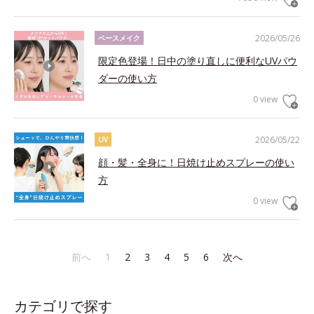
2026/05/26
ベースメイク
限定色登場！日中の塗り直しに便利なUVパウ
ダーの使い方
0 view
2026/05/22
UV
顔・髪・全身に！日焼け止めスプレーの使い
方
0 view
前へ
1
2
3
4
5
6
次へ
カテゴリで探す