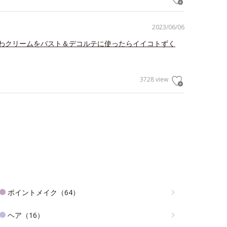
2023/06/06
わクリームをバスト＆デコルテに使ったらイイコトずく
3728 view
ポイントメイク（64）
ヘア（16）