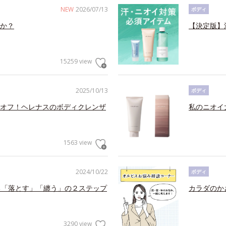
NEW
2026/07/13
ボディ
か？
【決定版】
15259 view
2025/10/13
ボディ
オフ！ヘレナスのボディクレンザ
私のニオイ
1563 view
2024/10/22
ボディ
る「落とす」「纏う」の２ステップ
カラダのか
3290 view