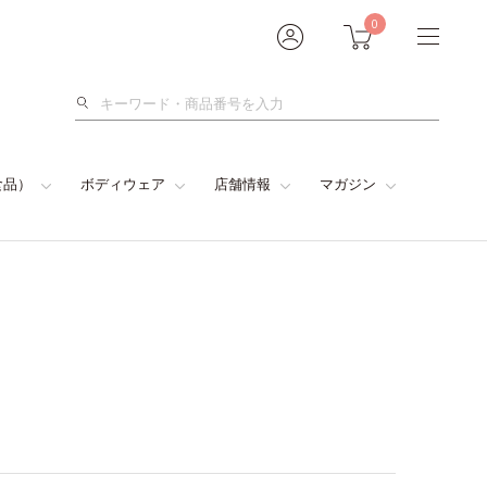
0
検
索
食品）
ボディウェア
店舗情報
マガジン