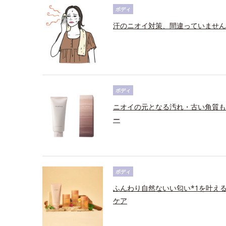
ボディ
汗のニオイ対策、間違っていません
ボディ
ニオイの元となる汚れ・古い角質も
ー
ボディ
ふんわり自然ないい匂い*1を叶え
ケア