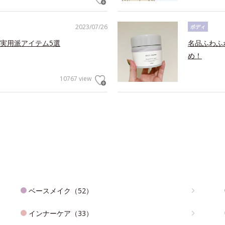
2023/07/26
ボディ
実用派アイテム5選
名品ふわふ
め！
10767 view
ベースメイク（52）
インナーケア（33）