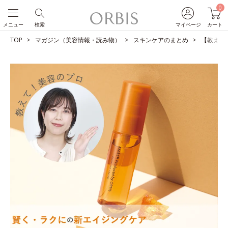
0
メニュー
検索
マイページ
カート
TOP
マガジン（美容情報・読み物）
スキンケアのまとめ
【教えて