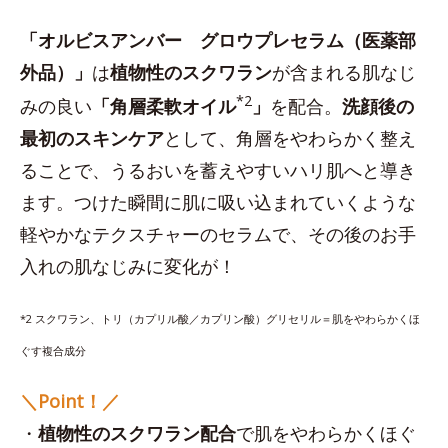
「オルビスアンバー グロウプレセラム（医薬部
外品）」
は
植物性のスクワラン
が含まれる肌なじ
*2
みの良い
「角層柔軟オイル
」
を配合。
洗顔後の
最初のスキンケア
として、角層をやわらかく整え
ることで、うるおいを蓄えやすいハリ肌へと導き
ます。つけた瞬間に肌に吸い込まれていくような
軽やかなテクスチャーのセラムで、その後のお手
入れの肌なじみに変化が！
*2 スクワラン、トリ（カプリル酸／カプリン酸）グリセリル＝肌をやわらかくほ
ぐす複合成分
＼Point！／
・
植物性のスクワラン配合
で肌をやわらかくほぐ