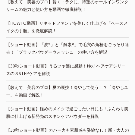
【教えて！美容のプロ】賢く・ラクに。待望のオールインワンク
リームの魅力と使い方を動画で徹底解説！
【HOWTO動画】リキッドファンデを美しく仕上げる「ベースメ
イクの手順」を徹底解説！
【ショート動画】「炭*」と「酵素*」で毛穴の角栓をごっそり除
去！「ブラックパウダーウォッシュ」の使い方を解説
【30秒ショート動画】うるツヤ髪に感動！No.1ヘアケアシリー
ズの３STEPケアを解説
【教えて！美容のプロ】夏の裏技！冷やして使う！？「冷やしユ
ー」を動画で解説！
【ショート動画】軽めのメイクで過ごしたい日にも！ふんわり美
肌に仕上げる新発売のスキンケアパウダーを解説
【30秒ショート動画】カバー力も素肌感も妥協なし！新・大人の