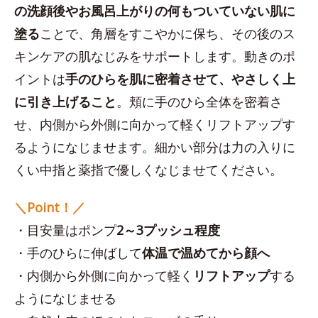
の洗顔後やお風呂上がりの何もついていない肌に
塗る
ことで、角層をすこやかに保ち、その後のス
キンケアの肌なじみをサポートします。動きのポ
イントは
手のひらを肌に密着させて、やさしく上
に引き上げること
。頬に手のひら全体を密着さ
せ、内側から外側に向かって軽くリフトアップす
るようになじませます。細かい部分は力の入りに
くい中指と薬指で優しくなじませてください。
＼Point！／
・目安量はポンプ
2～3プッシュ程度
・手のひらに伸ばして
体温で温めてから顔へ
・内側から外側に向かって軽く
リフトアップ
する
ようになじませる