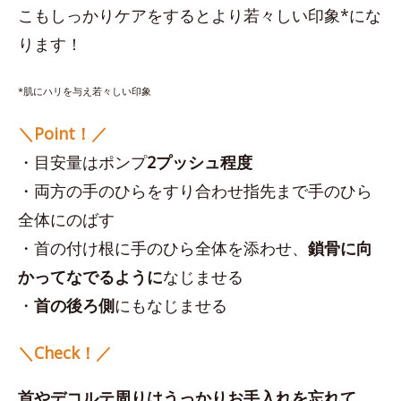
こもしっかりケアをするとより若々しい印象*にな
ります！
*肌にハリを与え若々しい印象
＼Point！／
・目安量はポンプ
2プッシュ程度
・両方の手のひらをすり合わせ指先まで手のひら
全体にのばす
・首の付け根に手のひら全体を添わせ、
鎖骨に向
かってなでるように
なじませる
・
首の後ろ側
にもなじませる
＼Check！／
首やデコルテ周りはうっかりお手入れを忘れて、