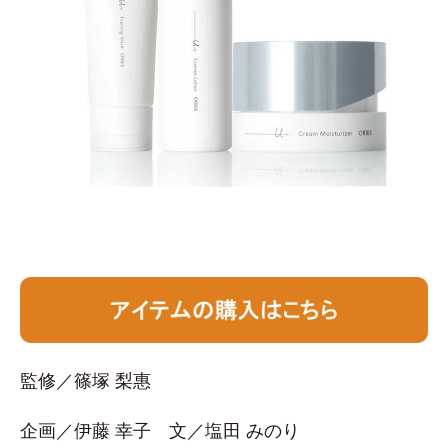
監修／篠塚 梨惠
企画／伊藤 幸子 文／塩田 みのり