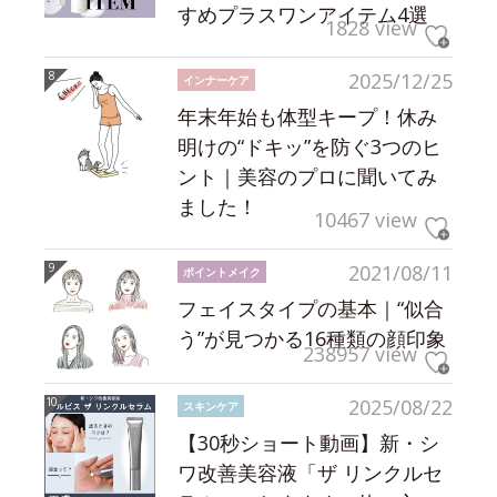
すめプラスワンアイテム4選
1828 view
2025/12/25
インナーケア
年末年始も体型キープ！休み
明けの“ドキッ”を防ぐ3つのヒ
ント｜美容のプロに聞いてみ
ました！
10467 view
2021/08/11
ポイントメイク
フェイスタイプの基本｜“似合
う”が見つかる16種類の顔印象
238957 view
2025/08/22
スキンケア
【30秒ショート動画】新・シ
ワ改善美容液「ザ リンクルセ