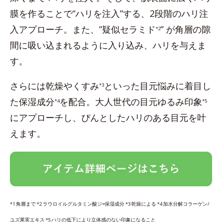
膜を作ることで“ハリを注入”する、2段階のハリ注
入アプローチ。また、”疑似セラミド
” が角層の隙
*2
間に吸い込まれるように入り込み、ハリを与えま
す。
さらには乾燥やくすみ
といった目元悩みに着目し
*3
た保湿成分
を配合。大人世代の目元ゆるみ印象
*4
*5
にアプローチし、ぴんとしたハリのある目元を叶
えます。
*1 角層まで *2 ラウロイルグルタミン酸ジ=保湿成分 *3 乾燥による *4 加水分解コラーゲン/
ユズ果実エキス *5 ハリの低下により立体感のない印象になること