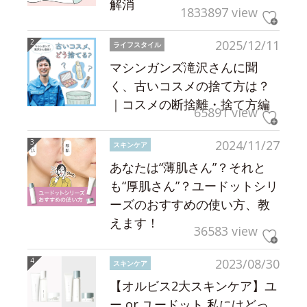
解消
1833897 view
2025/12/11
ライフスタイル
マシンガンズ滝沢さんに聞
く、古いコスメの捨て方は？
｜コスメの断捨離・捨て方編
65891 view
2024/11/27
スキンケア
あなたは“薄肌さん”？それと
も“厚肌さん”？ユードットシリ
ーズのおすすめの使い方、教
えます！
36583 view
2023/08/30
スキンケア
【オルビス2大スキンケア】ユ
ー or ユードット 私にはどっ