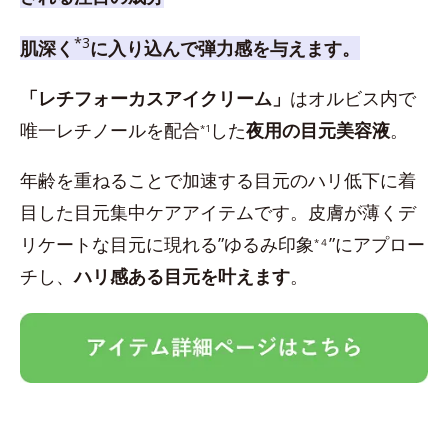
*3
肌深く
に入り込んで弾力感を与えます。
「レチフォーカスアイクリーム」
はオルビス内で
唯一レチノールを配合
した
夜用の目元美容液
。
*1
年齢を重ねることで加速する目元のハリ低下に着
目した目元集中ケアアイテムです。皮膚が薄くデ
リケートな目元に現れる”ゆるみ印象
”にアプロー
*４
チし、
ハリ感ある目元を叶えます
。