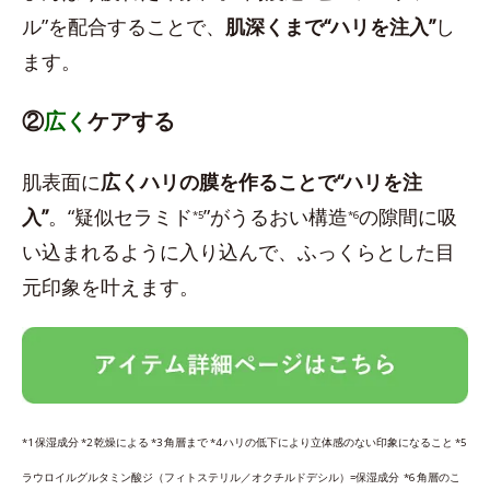
ル”を配合することで、
肌深くまで“ハリを注入”
し
ます。
②
広く
ケアする
肌表面に
広くハリの膜を作ることで“ハリを注
入”
。“疑似セラミド
”がうるおい構造
の隙間に吸
*5
*6
い込まれるように入り込んで、ふっくらとした目
元印象を叶えます。
*1 保湿成分 *2 乾燥による *3 角層まで *4 ハリの低下により立体感のない印象になること *5
ラウロイルグルタミン酸ジ（フィトステリル／オクチルドデシル）=保湿成分 *6 角層のこ