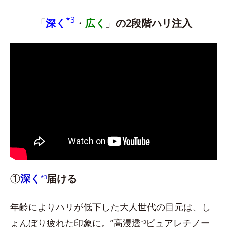
*3
「
深く
・
広く
」
の2段階ハリ注入
①
深く
届ける
*3
年齢によりハリが低下した大人世代の目元は、し
ょんぼり疲れた印象に。”高浸透
ピュアレチノー
*3