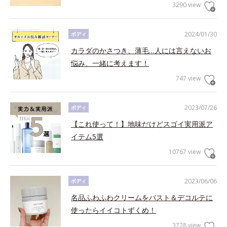
3290 view
2024/01/30
ボディ
カラダのかさつき、薄毛…人には言えないお
悩み、一緒に考えます！
747 view
2023/07/26
ボディ
【これ使って！】地味だけどスゴイ実用派ア
イテム5選
10767 view
2023/06/06
ボディ
名品ふわふわクリームをバスト＆デコルテに
使ったらイイコトずくめ！
3728 view