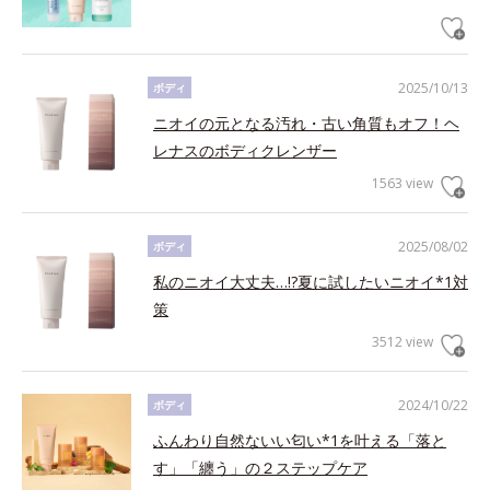
2025/10/13
ボディ
ニオイの元となる汚れ・古い角質もオフ！ヘ
レナスのボディクレンザー
1563 view
2025/08/02
ボディ
私のニオイ大丈夫…!?夏に試したいニオイ*1対
策
3512 view
2024/10/22
ボディ
ふんわり自然ないい匂い*1を叶える「落と
す」「纏う」の２ステップケア