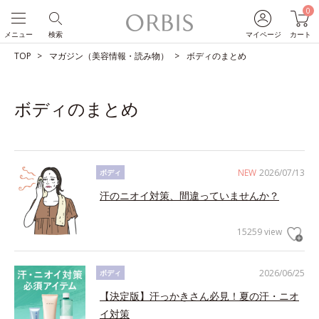
0
メニュー
検索
マイページ
カート
TOP
マガジン（美容情報・読み物）
ボディのまとめ
ボディのまとめ
NEW
2026/07/13
ボディ
汗のニオイ対策、間違っていませんか？
15259 view
2026/06/25
ボディ
【決定版】汗っかきさん必見！夏の汗・ニオ
イ対策