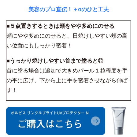
美容のプロ直伝！＋αのひと工夫
■５点置きするときは頬をやや多めにのせる
頬にやや多めにのせると、日焼けしやすい頬の高
い位置にもしっかり密着！
■うっかり焼けしやすい首まで塗ると◎
首に塗る場合は追加で大きめパール１粒程度を手
の平に広げ、下から上に手を密着させながら伸ば
す！