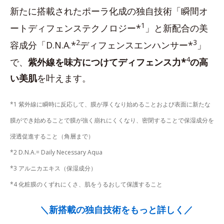
新たに搭載されたポーラ化成の独自技術「瞬間オ
1
ートディフェンステクノロジー*
」と新配合の美
2
3
容成分「D.N.A.*
ディフェンスエンハンサー*
」
4
で、
紫外線を味方につけてディフェンス力*
の高
い美肌
を叶えます。
*1 紫外線に瞬時に反応して、膜が厚くなり始めることおよび表面に新たな
膜ができ始めることで膜が強く崩れにくくなり、密閉することで保湿成分を
浸透促進すること（角層まで）
*2 D.N.A.= Daily Necessary Aqua
*3 アルニカエキス（保湿成分）
*4 化粧膜のくずれにくさ、肌をうるおして保護すること
＼新搭載の独自技術をもっと詳しく／