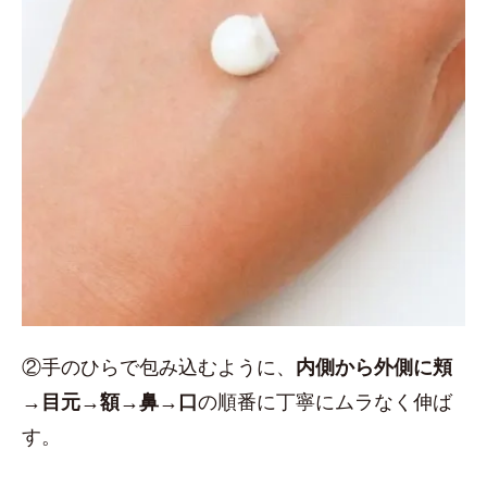
②手のひらで包み込むように、
内側から外側に頬
→目元→額→鼻→口
の順番に丁寧にムラなく伸ば
す。