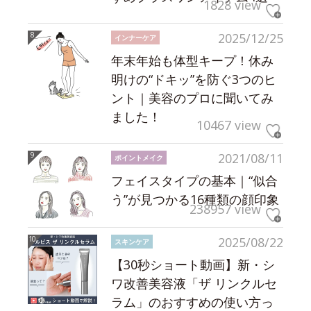
1828 view
2025/12/25
インナーケア
年末年始も体型キープ！休み
明けの“ドキッ”を防ぐ3つのヒ
ント｜美容のプロに聞いてみ
ました！
10467 view
2021/08/11
ポイントメイク
フェイスタイプの基本｜“似合
う”が見つかる16種類の顔印象
238957 view
2025/08/22
スキンケア
【30秒ショート動画】新・シ
ワ改善美容液「ザ リンクルセ
ラム」のおすすめの使い方っ