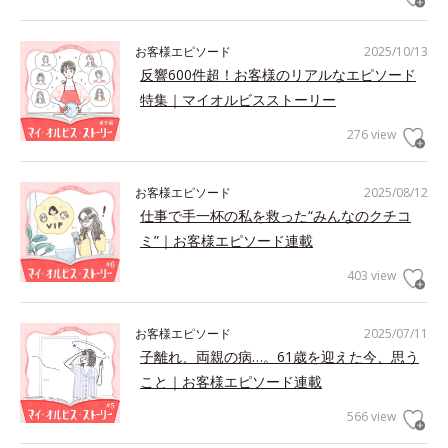
お客様エピソード
2025/10/13
反響600件超！お客様のリアルなエピソード
特集｜マイオルビスストーリー
276 view
お客様エピソード
2025/08/12
仕事で手一杯の私を救った“みんなのクチコ
ミ”｜お客様エピソード連載
403 view
お客様エピソード
2025/07/11
子離れ、両親の病…。61歳を迎えた今、思う
こと｜お客様エピソード連載
566 view