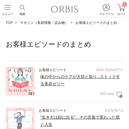
0
メニュー
検索
マイページ
カート
TOP
マガジン（美容情報・読み物）
お客様エピソードのまとめ
お客様エピソードのまとめ
お客様エピソード
NEW
2026/07/17
体の中からのケアが大切と知り…ストックす
る美容ゼリー
903 view
お客様エピソード
2026/05/12
”生き方は顔に出る”。その言葉で変わった肌
と人生