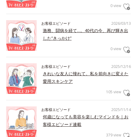
0 view
お客様エピソード
2026/03/13
激務、闘病を経て…。40代の今、再び輝き出
した“きっかけ”
0 view
お客様エピソード
2025/12/16
きれいな友人に憧れて。私を前向きに変えた
愛用スキンケア
105 view
お客様エピソード
2025/11/14
何歳になっても美容を楽しむマインドを｜お
客様エピソード連載
379 view