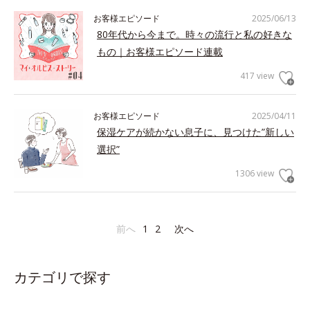
お客様エピソード
2025/06/13
80年代から今まで。時々の流行と私の好きな
もの｜お客様エピソード連載
417 view
お客様エピソード
2025/04/11
保湿ケアが続かない息子に、見つけた”新しい
選択”
1306 view
前へ
1
2
次へ
カテゴリで探す