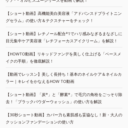
ケア*・オルビスユーシリーズを動画で解説！
【ショート動画】高機能美白美容液「アドバンスドブライトニン
グセラム」の使い方＆テクスチャーをチェック！
【ショート動画】レチノール配合*1でハリ感みなぎるまなざしに
目元集中ケア美容液「レチフォーカスアイクリーム」を解説！
【HOWTO動画】リキッドファンデを美しく仕上げる「ベースメ
イクの手順」を徹底解説！
【動画でレッスン】美しく長持ち！基本のネイルケア＆ネイルカ
ラー｜キレイをかなえるHOW TO動画
【ショート動画】「炭*」と「酵素*」で毛穴の角栓をごっそり除
去！「ブラックパウダーウォッシュ」の使い方を解説
【30秒ショート動画】カバー力も素肌感も妥協なし！新・大人の
クッションファンデーションの使い方