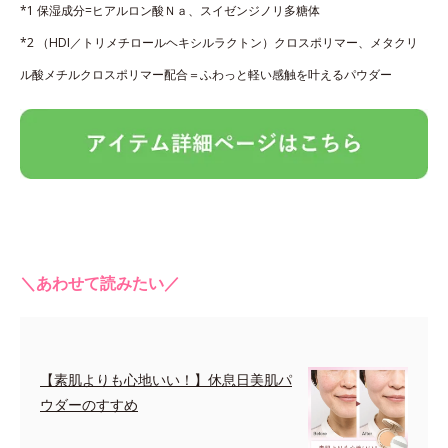
*1 保湿成分=ヒアルロン酸Ｎａ、スイゼンジノリ多糖体
*2 （HDI／トリメチロールヘキシルラクトン）クロスポリマー、メタクリ
ル酸メチルクロスポリマー配合＝ふわっと軽い感触を叶えるパウダー
＼あわせて読みたい／
【素肌よりも心地いい！】休息日美肌パ
ウダーのすすめ