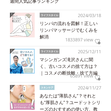
週間人気記事ランキング
2024/03/18
ライフスタイル
リンパの流れを図解！正しい
リンパマッサージでむくみを
解消
1833897 view
2025/12/11
ライフスタイル
マシンガンズ滝沢さんに聞
く、古いコスメの捨て方は？
｜コスメの断捨離・捨て方編
65891 view
2024/11/27
スキンケア
あなたは“薄肌さん”？それと
も“厚肌さん”？ユードットシリ
ーズのおすすめの使い方、教