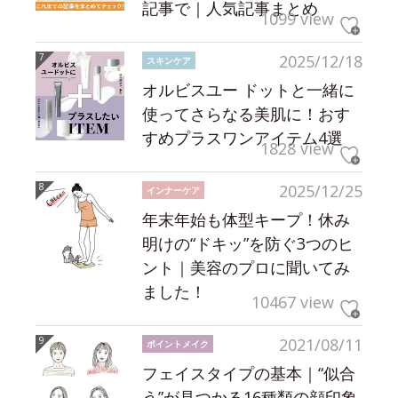
記事で｜人気記事まとめ
1099 view
2025/12/18
スキンケア
オルビスユー ドットと一緒に
使ってさらなる美肌に！おす
すめプラスワンアイテム4選
1828 view
2025/12/25
インナーケア
年末年始も体型キープ！休み
明けの“ドキッ”を防ぐ3つのヒ
ント｜美容のプロに聞いてみ
ました！
10467 view
2021/08/11
ポイントメイク
フェイスタイプの基本｜“似合
う”が見つかる16種類の顔印象