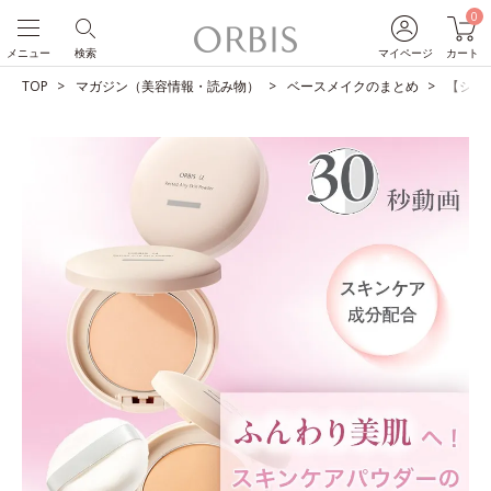
0
メニュー
検索
マイページ
カート
TOP
マガジン（美容情報・読み物）
ベースメイクのまとめ
【ショ