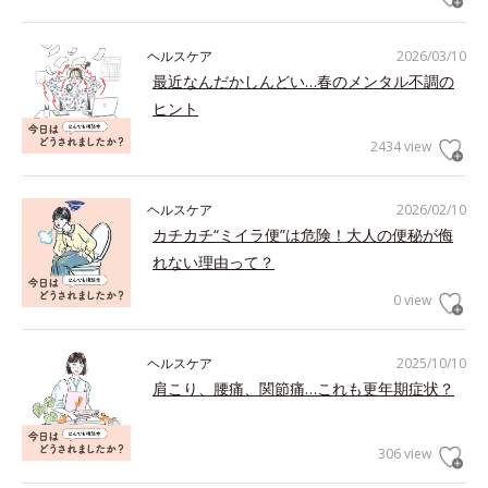
ヘルスケア
2026/03/10
最近なんだかしんどい…春のメンタル不調の
ヒント
2434 view
ヘルスケア
2026/02/10
カチカチ“ミイラ便”は危険！大人の便秘が侮
れない理由って？
0 view
ヘルスケア
2025/10/10
肩こり、腰痛、関節痛…これも更年期症状？
306 view