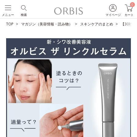
0
メニュー
検索
マイページ
カート
TOP
マガジン（美容情報・読み物）
スキンケアのまとめ
【30秒