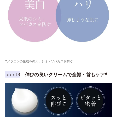
*メラニンの生成を抑え、シミ・ソバカスを防ぐ
point3
伸びの良いクリームで全顔・首もケア*