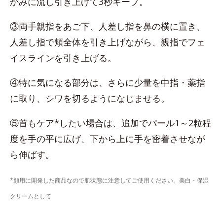
かみに流し引き上げて3秒キープ。
③両手親指をあご下、人差し指を鼻の横に置き、
人差し指で頬全体を引き上げながら、親指でフェ
イスラインを引き上げる。
④特に気になる部分は、さらに少量を中指・薬指
に取り、シワを切るようになじませる。
⑤首もケア*したい場合は、追加でパール1～2粒程
度を手の平に広げ、下から上に手を密着させなが
ら伸ばす。
*顔用に開発した商品なので肌状態に注意してご使用ください。美白・保湿
クリームとして