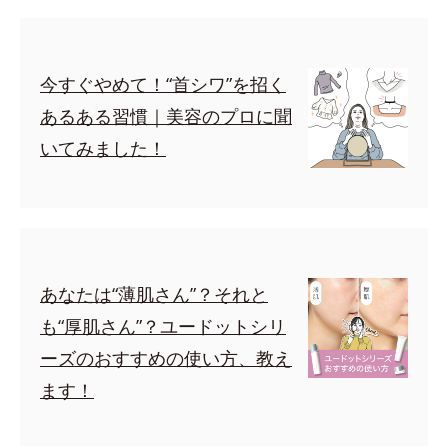
今すぐやめて！“首シワ”を招く
あるある習慣｜美容のプロに聞
いてみました！
あなたは“薄肌さん”？それと
も“厚肌さん”？ユードットシリ
ーズのおすすめの使い方、教え
ます！