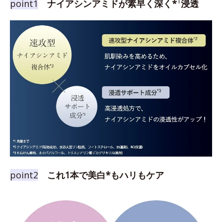
1
point1
ナイアシンアミドが素早く深く*
浸透
point2
これ1本で美白*もハリもケア