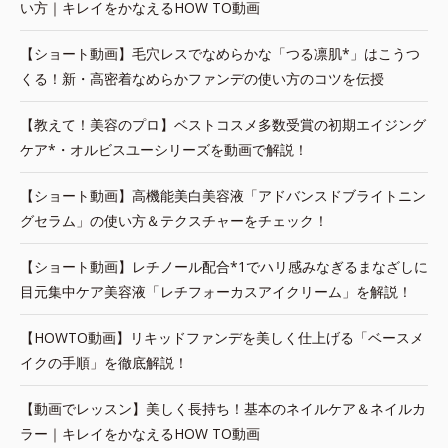
い方｜キレイをかなえるHOW TO動画
【ショート動画】毛穴レスでなめらかな「つる凛肌*」はこうつ
くる！新・高密着なめらかファンデの使い方のコツを伝授
【教えて！美容のプロ】ベストコスメ多数受賞の初期エイジング
ケア*・オルビスユーシリーズを動画で解説！
【ショート動画】高機能美白美容液「アドバンスドブライトニン
グセラム」の使い方＆テクスチャーをチェック！
【ショート動画】レチノール配合*1でハリ感みなぎるまなざしに
目元集中ケア美容液「レチフォーカスアイクリーム」を解説！
【HOWTO動画】リキッドファンデを美しく仕上げる「ベースメ
イクの手順」を徹底解説！
【動画でレッスン】美しく長持ち！基本のネイルケア＆ネイルカ
ラー｜キレイをかなえるHOW TO動画