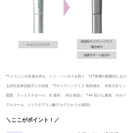
*1メラニンの生成を抑え、シミ・ソバカスを防ぐ *2*角層の範囲内におけ
る自社従来品処方との比較 *3ナイアシンアミド 有効成分 、水添大豆リン
脂質、フィトステロール、水 基剤 、 BG( 保湿 ) *4Ｋ石けん素地、ホホバ
アルコール、トリステアリン酸デカグリセリル(基剤)
＼ここがポイント！／