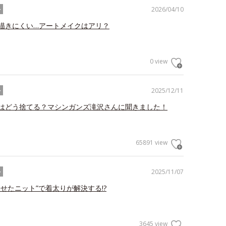
2026/04/10
ル
描きにくい…アートメイクはアリ？
0 view
2025/12/11
ル
はどう捨てる？マシンガンズ滝沢さんに聞きました！
65891 view
2025/11/07
ル
わせたニット”で着太りが解決する!?
3645 view