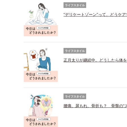
ライフスタイル
“デリケートゾーン”って、どうケ
ライフスタイル
正月太りが継続中。どうしたら体を
ライフスタイル
腰痛、尿もれ、骨折も？ 骨盤の“