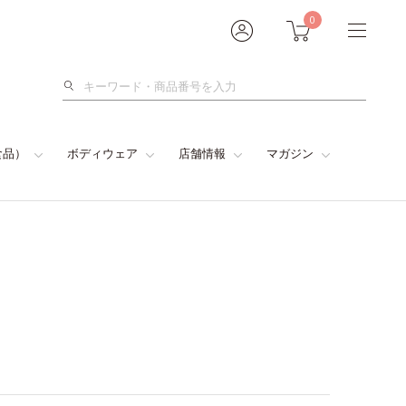
0
検
索
食品）
ボディウェア
店舗情報
マガジン