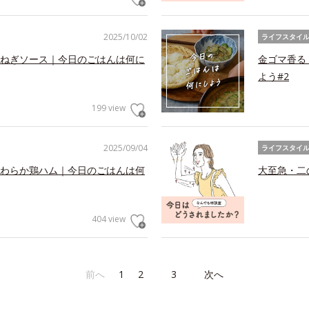
2025/10/02
ライフスタイ
ねぎソース｜今日のごはんは何に
金ゴマ香る
よう#2
199 view
2025/09/04
ライフスタイ
わらか鶏ハム｜今日のごはんは何
大至急・二
404 view
前へ
1
2
3
次へ