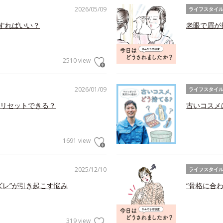
2026/05/09
ライフスタイ
アすればいい？
老眼で眉が
2510 view
2026/01/09
ライフスタイ
リセットできる？
古いコスメ
1691 view
2025/12/10
ライフスタイ
ズレ”が引き起こす悩み
“骨格に合
319 view