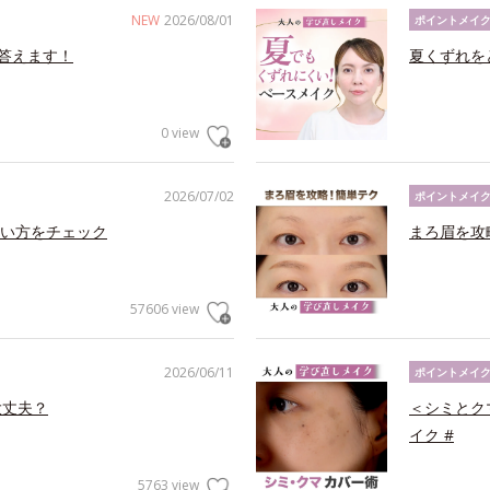
NEW
2026/08/01
ポイントメイ
答えます！
夏くずれを
0 view
2026/07/02
ポイントメイ
い方をチェック
まろ眉を攻
57606 view
2026/06/11
ポイントメイ
大丈夫？
＜シミとク
イク #
5763 view