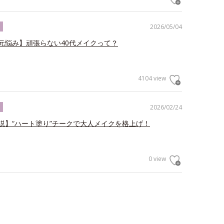
2026/05/04
ク
元悩み】頑張らない40代メイクって？
4104 view
2026/02/24
ク
説】“ハート塗り”チークで大人メイクを格上げ！
0 view