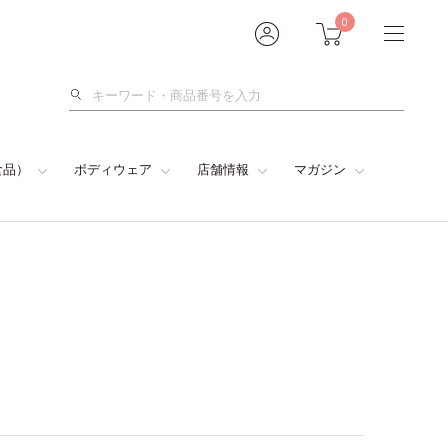
0
検
索
食品）
ボディウェア
店舗情報
マガジン