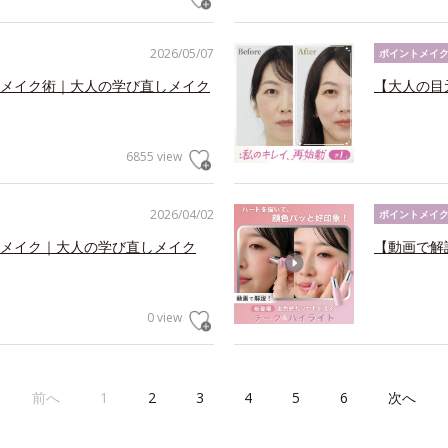
2026/05/07
ポイントメイ
メイク術｜大人の学び直しメイク
【大人の目
6855 view
2026/04/02
ポイントメイ
メイク｜大人の学び直しメイク
【動画で解
0 view
前へ
1
2
3
4
5
6
次へ