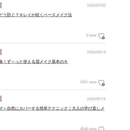
2026/07/02
ク
どう防ぐ？キレイが続くベースメイク法
0 view
2026/06/16
ク
略！ず～っと使える眉メイク基本のキ
3051 view
2026/05/15
ク
マ＞自然にカバーする簡単テクニック｜大人の学び直しメ
4549 view