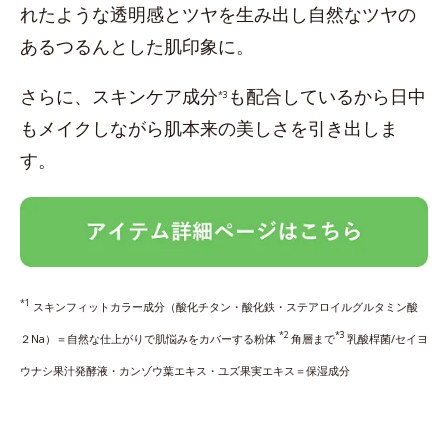
れたような透明感とツヤを生み出し自然なツヤの
あるつるんとした肌印象に。
さらに、スキンケア成分
も配合しているから日中
*3
もメイクしながら肌本来の美しさを引き出しま
す。
*1
スキンフィットカラー成分（酸化チタン・酸化鉄・ステアロイルグルタミン酸
*2
*3
２Na）＝自然な仕上がりで肌悩みをカバーする粉体
角層まで
乳酸桿菌/セイヨ
ウナシ果汁発酵液・カンゾウ葉エキス・ユズ果実エキス＝保湿成分