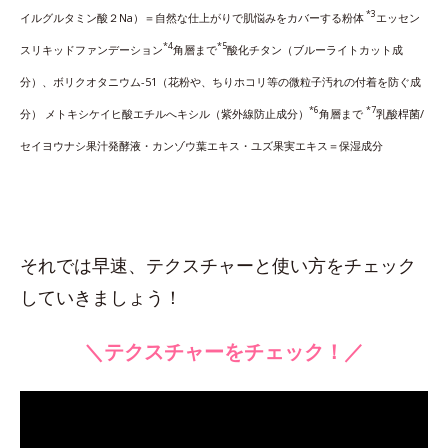
*3
イルグルタミン酸２Na）＝自然な仕上がりで肌悩みをカバーする粉体
エッセン
*4
*5
スリキッドファンデーション
角層まで
酸化チタン（ブルーライトカット成
分）、ボリクオタニウム-51（花粉や、ちりホコリ等の微粒子汚れの付着を防ぐ成
*6
*7
分） メトキシケイヒ酸エチルへキシル（紫外線防止成分）
角層まで
乳酸桿菌/
セイヨウナシ果汁発酵液・カンゾウ葉エキス・ユズ果実エキス＝保湿成分
それでは早速、テクスチャーと使い方をチェック
していきましょう！
＼テクスチャーをチェック！／