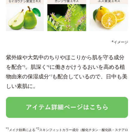
*イメージ
紫外線や大気中のちりやほこりから肌を守る成分
を配合
。肌深く
に働きかけうるおいを高める植
*5
*6
物由来の保湿成分
も配合しているので、日中も美
*7
しい素肌に。
*1
*2
メイク効果による
スキンフィットカラー成分（酸化チタン・酸化鉄・ステアロ