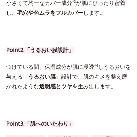
小さくて均一なカバー成分
*2
が肌にぴったり密着
し、
毛穴や色ムラをフルカバー
します。
Point2.「うるおい膜設計」
つけている間、保湿成分が肌に浸透
*4
しうるおいを
与える「
うるおい膜
」設計で、肌のキメを整え磨
かれたような
透明感とツヤ
を生み出します。
Point3.「肌へのいたわり」