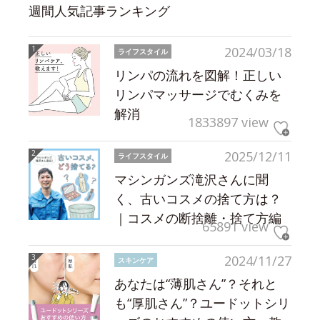
週間人気記事ランキング
2024/03/18
ライフスタイル
リンパの流れを図解！正しい
リンパマッサージでむくみを
解消
1833897 view
2025/12/11
ライフスタイル
マシンガンズ滝沢さんに聞
く、古いコスメの捨て方は？
｜コスメの断捨離・捨て方編
65891 view
2024/11/27
スキンケア
あなたは“薄肌さん”？それと
も“厚肌さん”？ユードットシリ