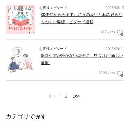
お客様エピソード
2025/06/13
80年代から今まで。時々の流行と私の好きな
もの｜お客様エピソード連載
417 view
お客様エピソード
2025/04/11
保湿ケアが続かない息子に、見つけた”新しい
選択”
1306 view
前へ
1
2
次へ
カテゴリで探す