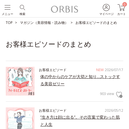
0
メニュー
検索
マイページ
カート
TOP
マガジン（美容情報・読み物）
お客様エピソードのまとめ
お客様エピソードのまとめ
お客様エピソード
NEW
2026/07/17
体の中からのケアが大切と知り…ストックす
る美容ゼリー
903 view
お客様エピソード
2026/05/12
”生き方は顔に出る”。その言葉で変わった肌
と人生