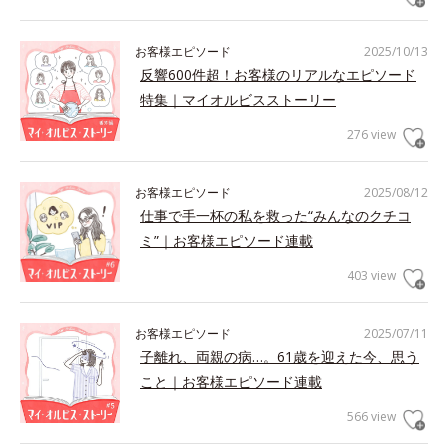
お客様エピソード
2025/10/13
反響600件超！お客様のリアルなエピソード
特集｜マイオルビスストーリー
276 view
お客様エピソード
2025/08/12
仕事で手一杯の私を救った“みんなのクチコ
ミ”｜お客様エピソード連載
403 view
お客様エピソード
2025/07/11
子離れ、両親の病…。61歳を迎えた今、思う
こと｜お客様エピソード連載
566 view