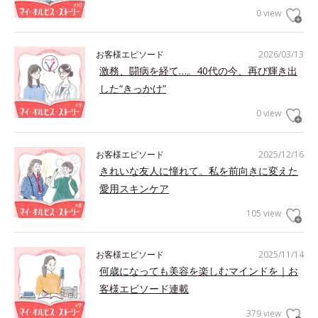
0 view
お客様エピソード
2026/03/13
激務、闘病を経て…。40代の今、再び輝き出
した“きっかけ”
0 view
お客様エピソード
2025/12/16
きれいな友人に憧れて。私を前向きに変えた
愛用スキンケア
105 view
お客様エピソード
2025/11/14
何歳になっても美容を楽しむマインドを｜お
客様エピソード連載
379 view