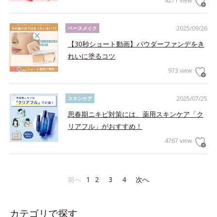
4271 view
2025/09/26
ベースメイク
【30秒ショート動画】パウダーファンデをき
れいに塗るコツ
973 view
2025/07/25
スキンケア
思春期ニキビ対策には、薬用スキンケア「ク
リアフル」がおすすめ！
4767 view
前へ
1
2
3
4
次へ
カテゴリで探す