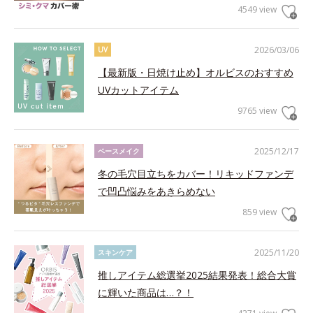
4549 view
2026/03/06
UV
【最新版・日焼け止め】オルビスのおすすめ
UVカットアイテム
9765 view
2025/12/17
ベースメイク
冬の毛穴目立ちをカバー！リキッドファンデ
で凹凸悩みをあきらめない
859 view
2025/11/20
スキンケア
推しアイテム総選挙2025結果発表！総合大賞
に輝いた商品は…？！