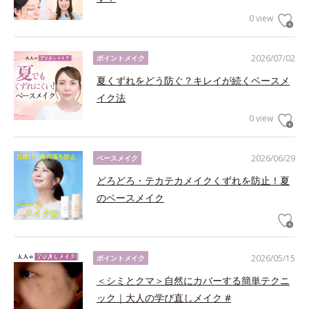
0 view
2026/07/02
ポイントメイク
夏くずれをどう防ぐ？キレイが続くベースメ
イク法
0 view
2026/06/29
ベースメイク
どろどろ・テカテカメイクくずれを防止！夏
のベースメイク
2026/05/15
ポイントメイク
＜シミとクマ＞自然にカバーする簡単テクニ
ック｜大人の学び直しメイク #