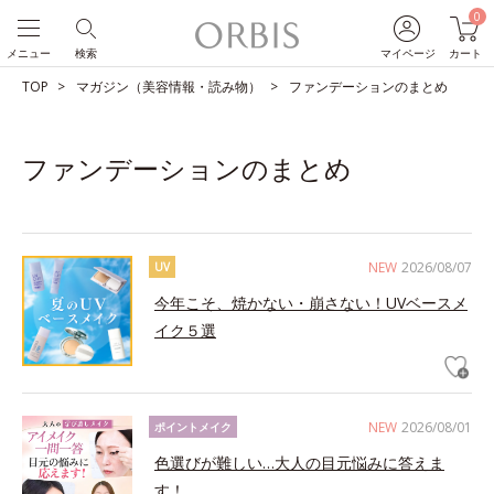
0
メニュー
検索
マイページ
カート
TOP
マガジン（美容情報・読み物）
ファンデーションのまとめ
ファンデーションのまとめ
NEW
2026/08/07
UV
今年こそ、焼かない・崩さない！UVベースメ
イク５選
NEW
2026/08/01
ポイントメイク
色選びが難しい…大人の目元悩みに答えま
す！