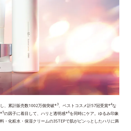
3
4
し、累計販売数1002万個突破*
、ベストコスメ計57冠受賞*
な
5
6
*
の因子に着目して、ハリと透明感*
を同時にケア。ゆるみ印象
料・化粧水・保湿クリームの3STEPで肌がピンっとしたハリに満