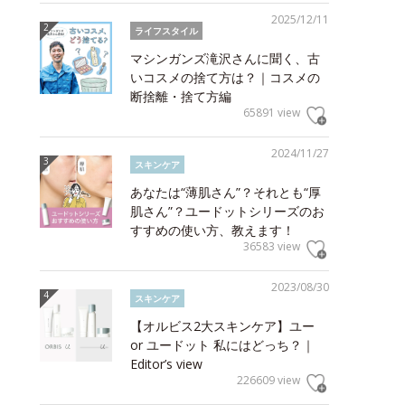
2025/12/11
ライフスタイル
マシンガンズ滝沢さんに聞く、古
いコスメの捨て方は？｜コスメの
断捨離・捨て方編
65891 view
2024/11/27
スキンケア
あなたは“薄肌さん”？それとも“厚
肌さん”？ユードットシリーズのお
すすめの使い方、教えます！
36583 view
2023/08/30
スキンケア
【オルビス2大スキンケア】ユー
or ユードット 私にはどっち？｜
Editor’s view
226609 view