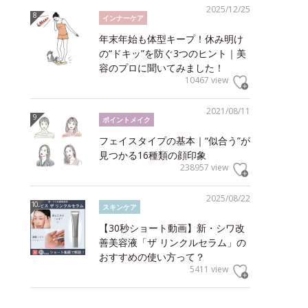
2025/12/25
インナーケア
年末年始も体型キープ！休み明け
の“ドキッ”を防ぐ3つのヒント｜美
容のプロに聞いてみました！
10467 view
2021/08/11
ポイントメイク
フェイスタイプの基本｜“似合う”が
見つかる16種類の顔印象
238957 view
2025/08/22
スキンケア
【30秒ショート動画】新・シワ改
善美容液「ザ リンクルセラム」の
おすすめの使い方って？
5411 view