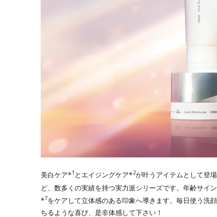
1
2
美白ケア*
とエイジングケア*
が叶うアイテムとして登場
ど、数多くの実績を持つ実力派シリーズです。年齢サイン
7
*
をケアして立体感のある印象へ導きます。毎日使う洗顔
ちるような喜び、是非体感して下さい！