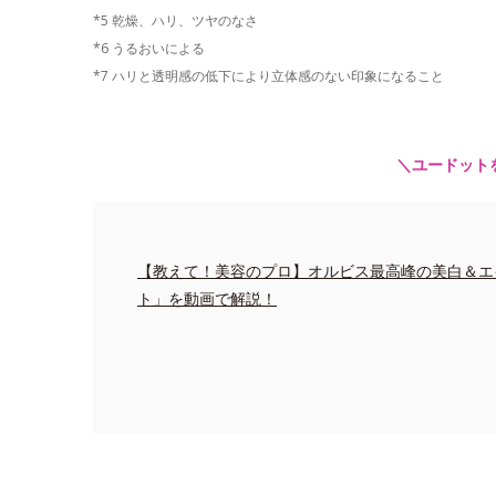
*5 乾燥、ハリ、ツヤのなさ
*6 うるおいによる
*7 ハリと透明感の低下により立体感のない印象になること
＼ユードット
【教えて！美容のプロ】オルビス最高峰の美白＆エ
ト」を動画で解説！