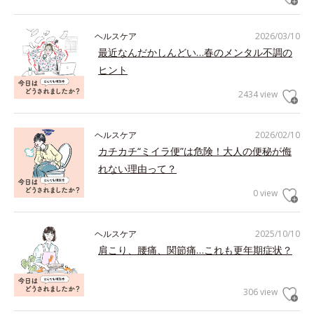
ヘルスケア
2026/03/10
最近なんだかしんどい…春のメンタル不調の
ヒント
2434 view
ヘルスケア
2026/02/10
カチカチ“ミイラ便”は危険！大人の便秘が侮
れない理由って？
0 view
ヘルスケア
2025/10/10
肩こり、腰痛、関節痛…これも更年期症状？
306 view