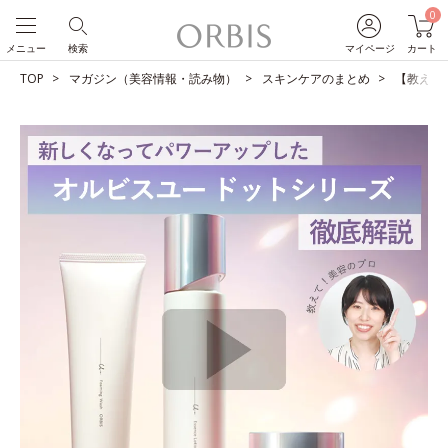
0
メニュー
検索
マイページ
カート
TOP
マガジン（美容情報・読み物）
スキンケアのまとめ
【教えて