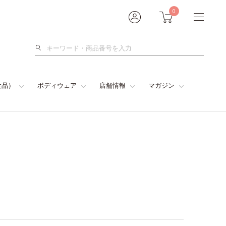
0
検
索
食品）
ボディウェア
店舗情報
マガジン