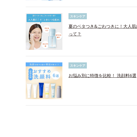
スキンケア
夏のベタつき&ごわつきに！大人肌
って？
スキンケア
お悩み別に特徴を比較！ 洗顔料6選