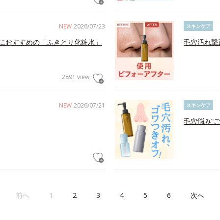
NEW
2026/07/23
スキンケア
におすすめの「ふきとり化粧水」
毛穴汚れ撃
2891 view
NEW
2026/07/21
スキンケア
毛穴悩み”
前へ
1
2
3
4
5
6
次へ