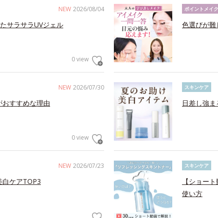
NEW
2026/08/04
ポイントメイ
たサラサラUVジェル
色選びが難
0 view
NEW
2026/07/30
スキンケア
がおすすめな理由
日差し強ま
0 view
NEW
2026/07/23
スキンケア
白ケアTOP3
【ショート
使い方