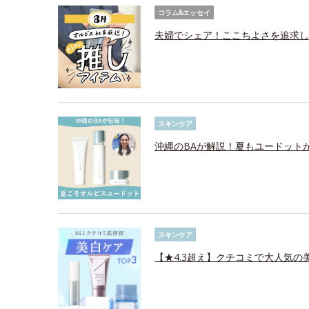
コラム&エッセイ
夫婦でシェア！ここちよさを追求し
スキンケア
沖縄のBAが解説！夏もユードット
スキンケア
【★4.3超え】クチコミで大人気の美