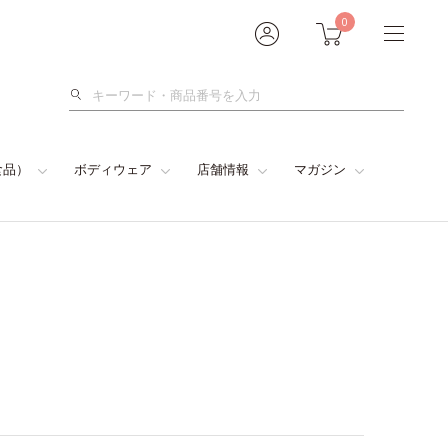
0
検
索
食品）
ボディウェア
店舗情報
マガジン