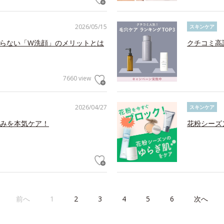
2026/05/15
スキンケア
らない「W洗顔」のメリットとは
クチコミ高
7660 view
2026/04/27
スキンケア
みを本気ケア！
花粉シーズ
前へ
1
2
3
4
5
6
次へ