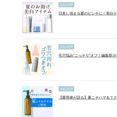
スキンケア
日差し強まる夏のピンチに！美白ケ
スキンケア
毛穴悩み”ごっそり”オフ！編集部ガ
スキンケア
【愛用者が語る】夏こそハマる？ク