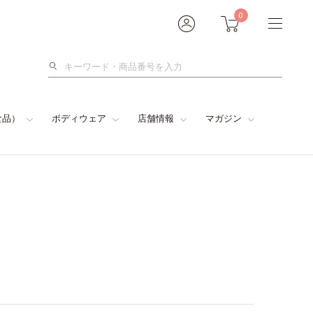
0
検
索
食品）
ボディウェア
店舗情報
マガジン