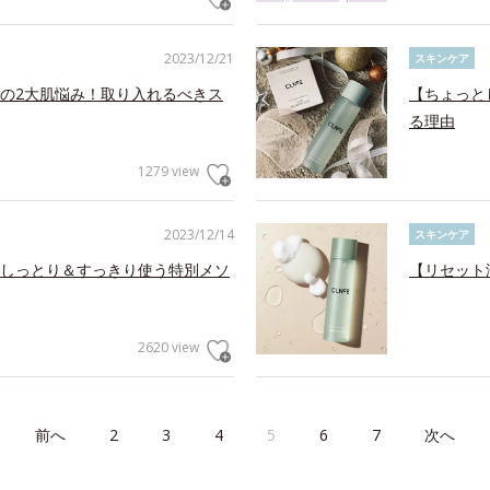
2023/12/21
スキンケア
の2大肌悩み！取り入れるべきス
【ちょっと
る理由
1279 view
2023/12/14
スキンケア
しっとり＆すっきり使う特別メソ
【リセット
2620 view
前へ
2
3
4
5
6
7
次へ