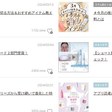
2024/03/13
コラム&エッセ
切る方法＆おすすめアイテム教え
＃今月の推
料とは
1732 view
2024/03/04
スキンケア
ード２部門受賞！
【ショート
ェック！
2404 view
2024/02/21
スキンケア
リーズから受け継いで進化した特
アプリ読者
9356 view