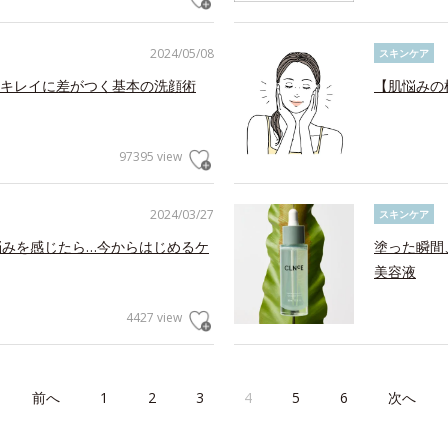
2024/05/08
スキンケア
キレイに差がつく基本の洗顔術
【肌悩みの
97395 view
2024/03/27
スキンケア
悩みを感じたら…今からはじめるケ
塗った瞬間
美容液
4427 view
前へ
1
2
3
4
5
6
次へ