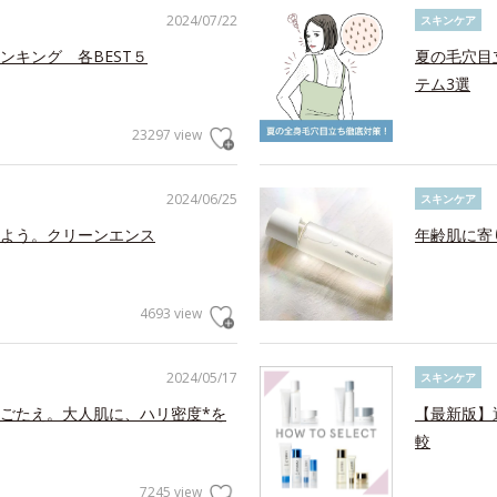
2024/07/22
スキンケア
ンキング 各BEST５
夏の毛穴目
テム3選
23297 view
2024/06/25
スキンケア
よう。クリーンエンス
年齢肌に寄
4693 view
2024/05/17
スキンケア
ごたえ。大人肌に、ハリ密度*を
【最新版】
較
7245 view