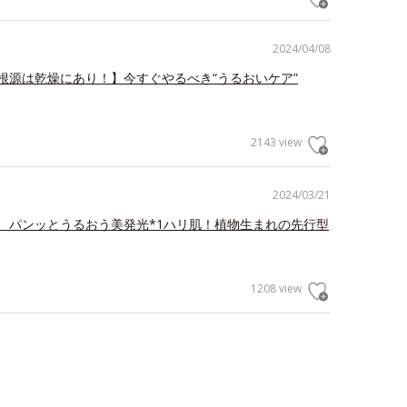
2024/04/08
根源は乾燥にあり！】今すぐやるべき“うるおいケア”
2143 view
2024/03/21
、パンッとうるおう美発光*1ハリ肌！植物生まれの先行型
1208 view