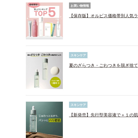
お買い物情報
【保存版】オルビス価格帯別人気ラ
スキンケア
夏のざらつき・ごわつきを脱ぎ捨て
スキンケア
【新発売】先行型美容液で＋１の肌