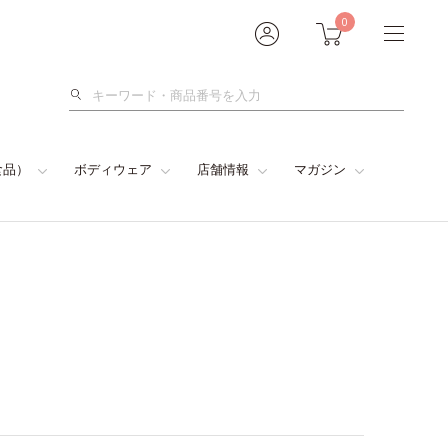
0
検
索
食品）
ボディウェア
店舗情報
マガジン