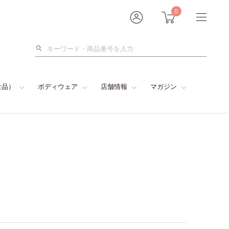
0
検
索
食品）
ボディウェア
店舗情報
マガジン