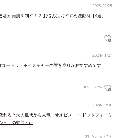
2025/03/25
る者が美肌を制す！？ お悩み別おすすめ洗顔料【4選】
2024/11/27
”はユードットモイスチャーの置き塗りがおすすめです！
36583 view
2024/09/30
変わる？大人世代から人気「オルビスユー ドットフォーミ
シュ」の魅力とは
2340 view