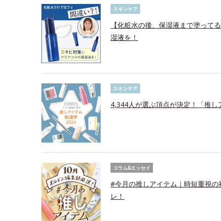
スキンケア
【化粧水の後、保湿液まで塗ってる
湿液を！
スキンケア
4,344人が選ぶ頂点が決定！「推し
コラム&エッセイ
#今月の推しアイテム｜時短重視の
レ！