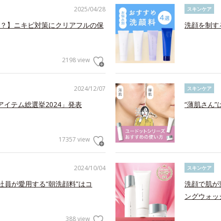
2025/04/28
スキンケア
？】ニキビ対策にクリアフルの保
洗顔を制す
2198 view
2024/12/07
スキンケア
アイテム総選挙2024」発表
“薄肌さん
17357 view
2024/10/04
スキンケア
社員が愛用する“朝洗顔料”はコ
洗顔で肌が
ングウォッ
388 view