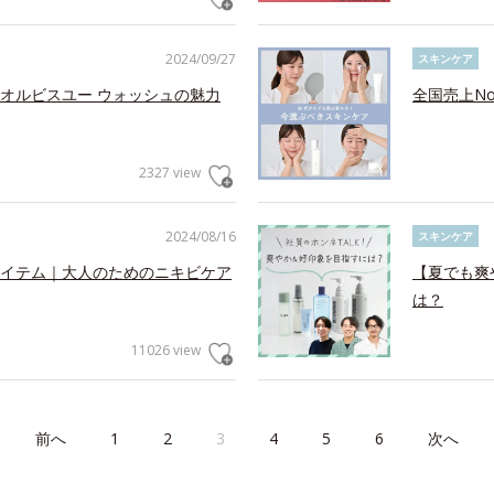
2024/09/27
スキンケア
オルビスユー ウォッシュの魅力
全国売上N
2327 view
2024/08/16
スキンケア
イテム｜大人のためのニキビケア
【夏でも爽
は？
11026 view
前へ
1
2
3
4
5
6
次へ