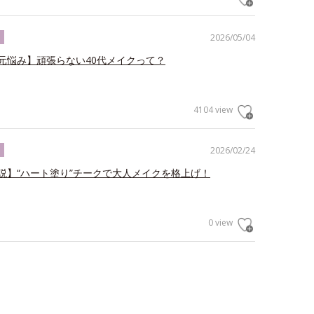
2026/05/04
ク
元悩み】頑張らない40代メイクって？
4104 view
2026/02/24
ク
説】“ハート塗り”チークで大人メイクを格上げ！
0 view