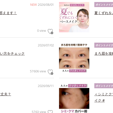
NEW
2026/08/01
ポイントメイ
答えます！
夏くずれを
0 view
2026/07/02
ポイントメイ
い方をチェック
まろ眉を攻
57606 view
2026/06/11
ポイントメイ
大丈夫？
＜シミとク
イク #
5763 view