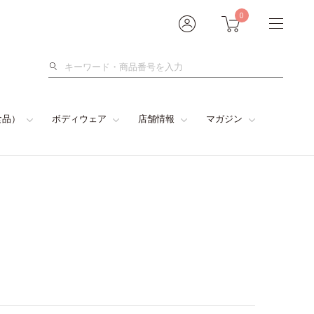
0
検
索
食品）
ボディウェア
店舗情報
マガジン