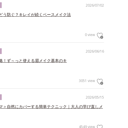
2026/07/02
ク
どう防ぐ？キレイが続くベースメイク法
0 view
2026/06/16
ク
略！ず～っと使える眉メイク基本のキ
3051 view
2026/05/15
ク
マ＞自然にカバーする簡単テクニック｜大人の学び直しメ
4549 view