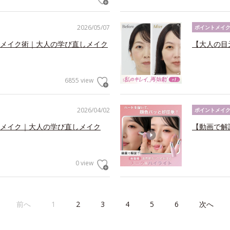
2026/05/07
ポイントメイ
メイク術｜大人の学び直しメイク
【大人の目
6855 view
2026/04/02
ポイントメイ
メイク｜大人の学び直しメイク
【動画で解
0 view
前へ
1
2
3
4
5
6
次へ