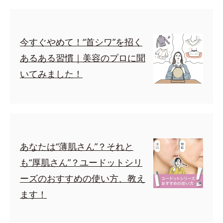
今すぐやめて！“首シワ”を招く
あるある習慣｜美容のプロに聞
いてみました！
あなたは“薄肌さん”？それと
も“厚肌さん”？ユードットシリ
ーズのおすすめの使い方、教え
ます！