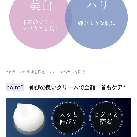
*メラニンの生成を抑え、シミ・ソバカスを防ぐ
point3
伸びの良いクリームで全顔・首もケア*