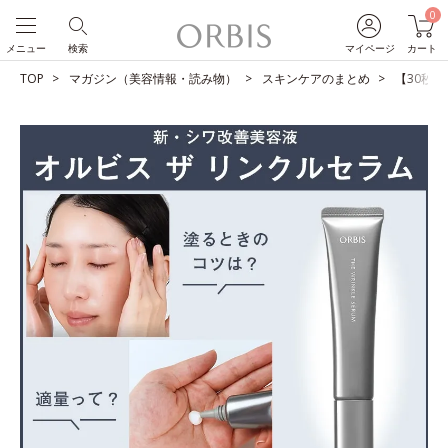
0
メニュー
検索
マイページ
カート
TOP
マガジン（美容情報・読み物）
スキンケアのまとめ
【30秒