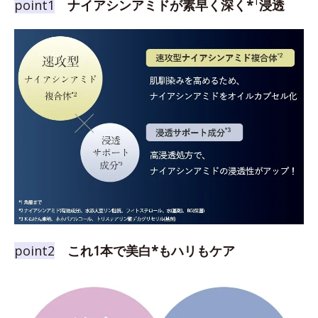
1
point1
ナイアシンアミドが素早く深く*
浸透
point2
これ1本で美白*もハリもケア