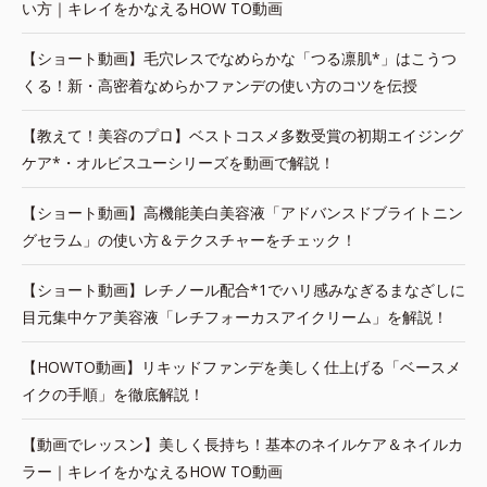
い方｜キレイをかなえるHOW TO動画
【ショート動画】毛穴レスでなめらかな「つる凛肌*」はこうつ
くる！新・高密着なめらかファンデの使い方のコツを伝授
【教えて！美容のプロ】ベストコスメ多数受賞の初期エイジング
ケア*・オルビスユーシリーズを動画で解説！
【ショート動画】高機能美白美容液「アドバンスドブライトニン
グセラム」の使い方＆テクスチャーをチェック！
【ショート動画】レチノール配合*1でハリ感みなぎるまなざしに
目元集中ケア美容液「レチフォーカスアイクリーム」を解説！
【HOWTO動画】リキッドファンデを美しく仕上げる「ベースメ
イクの手順」を徹底解説！
【動画でレッスン】美しく長持ち！基本のネイルケア＆ネイルカ
ラー｜キレイをかなえるHOW TO動画