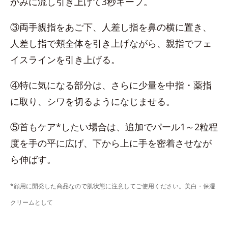
かみに流し引き上げて3秒キープ。
③両手親指をあご下、人差し指を鼻の横に置き、
人差し指で頬全体を引き上げながら、親指でフェ
イスラインを引き上げる。
④特に気になる部分は、さらに少量を中指・薬指
に取り、シワを切るようになじませる。
⑤首もケア*したい場合は、追加でパール1～2粒程
度を手の平に広げ、下から上に手を密着させなが
ら伸ばす。
*顔用に開発した商品なので肌状態に注意してご使用ください。美白・保湿
クリームとして