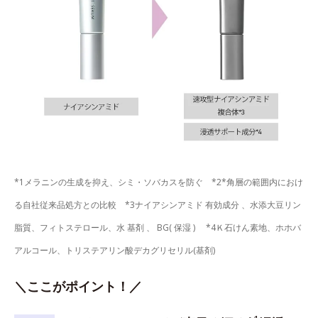
*1メラニンの生成を抑え、シミ・ソバカスを防ぐ *2*角層の範囲内におけ
る自社従来品処方との比較 *3ナイアシンアミド 有効成分 、水添大豆リン
脂質、フィトステロール、水 基剤 、 BG( 保湿 ) *4Ｋ石けん素地、ホホバ
アルコール、トリステアリン酸デカグリセリル(基剤)
＼ここがポイント！／