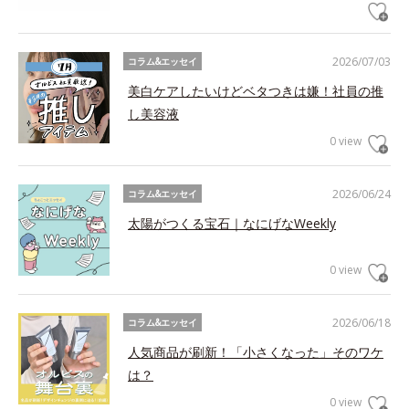
2026/07/03
コラム&エッセイ
美白ケアしたいけどベタつきは嫌！社員の推
し美容液
0 view
2026/06/24
コラム&エッセイ
太陽がつくる宝石｜なにげなWeekly
0 view
2026/06/18
コラム&エッセイ
人気商品が刷新！「小さくなった」そのワケ
は？
0 view