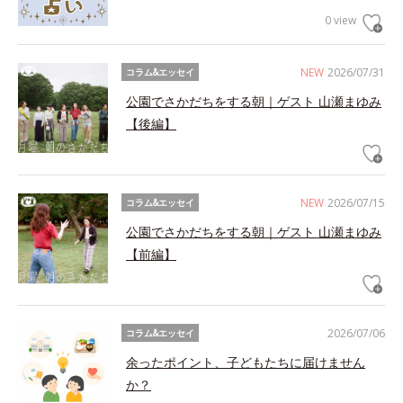
0 view
NEW
2026/07/31
コラム&エッセイ
公園でさかだちをする朝｜ゲスト 山瀬まゆみ
【後編】
NEW
2026/07/15
コラム&エッセイ
公園でさかだちをする朝｜ゲスト 山瀬まゆみ
【前編】
2026/07/06
コラム&エッセイ
余ったポイント、子どもたちに届けません
か？