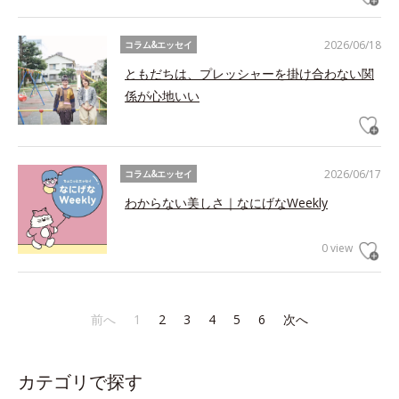
2026/06/18
コラム&エッセイ
ともだちは、プレッシャーを掛け合わない関
係が心地いい
2026/06/17
コラム&エッセイ
わからない美しさ｜なにげなWeekly
0 view
前へ
1
2
3
4
5
6
次へ
カテゴリで探す