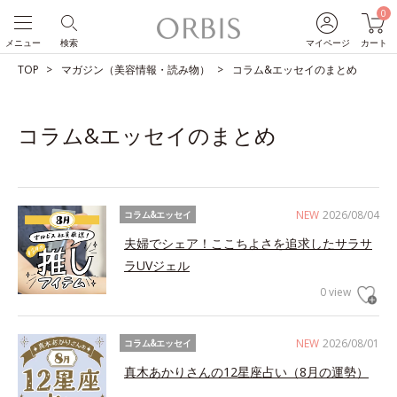
0
メニュー
検索
マイページ
カート
TOP
マガジン（美容情報・読み物）
コラム&エッセイのまとめ
コラム&エッセイのまとめ
NEW
2026/08/04
コラム&エッセイ
夫婦でシェア！ここちよさを追求したサラサ
ラUVジェル
0 view
NEW
2026/08/01
コラム&エッセイ
真木あかりさんの12星座占い（8月の運勢）