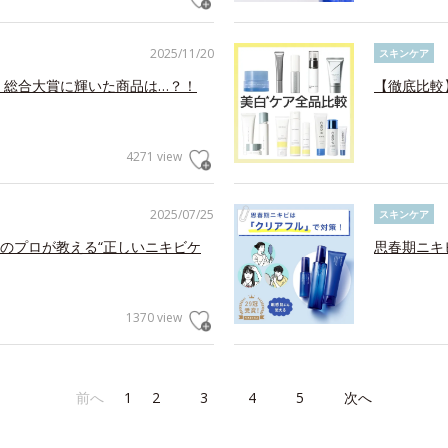
2025/11/20
スキンケア
！総合大賞に輝いた商品は…？！
【徹底比較
4271 view
2025/07/25
スキンケア
のプロが教える“正しいニキビケ
思春期ニキ
1370 view
前へ
1
2
3
4
5
次へ