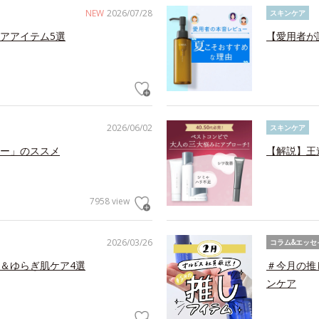
NEW
2026/07/28
スキンケア
アアイテム5選
【愛用者が
2026/06/02
スキンケア
ー」のススメ
【解説】王
7958 view
2026/03/26
コラム&エッセ
＆ゆらぎ肌ケア4選
＃今月の推
ンケア