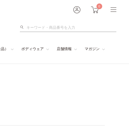
0
検
索
食品）
ボディウェア
店舗情報
マガジン