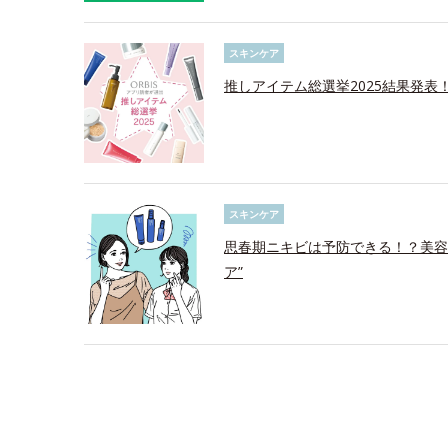
スキンケア
推しアイテム総選挙2025結果発表
スキンケア
思春期ニキビは予防できる！？美容
ア”