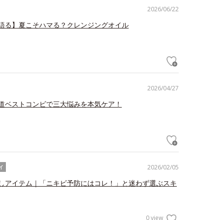
2026/06/22
語る】夏こそハマる？クレンジングオイル
2026/04/27
道ベストコンビで三大悩みを本気ケア！
2026/02/05
イ
しアイテム｜「ニキビ予防にはコレ！」と迷わず選ぶスキ
0 view