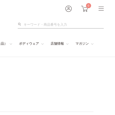
0
検
索
食品）
ボディウェア
店舗情報
マガジン