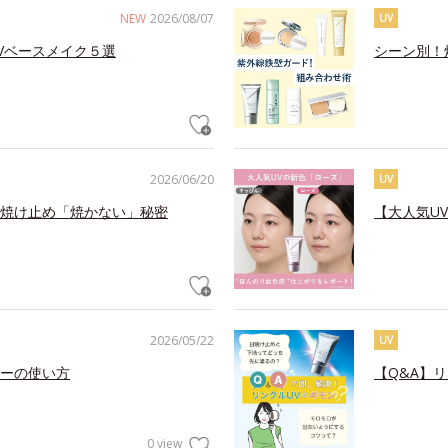
NEW
2026/08/07
UV
Vベースメイク５選
シーン別！
2026/06/20
UV
焼け止め「焼かない」秘密
【大人気U
2026/05/22
UV
ーの使い方
【Q&A】
0 view