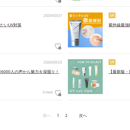
2026/03/27
UV
たいUV対策
紫外線最強
2026/03/23
UV
6000人の声から魅力を深掘り！
【最新版・
0 view
前へ
1
2
次へ