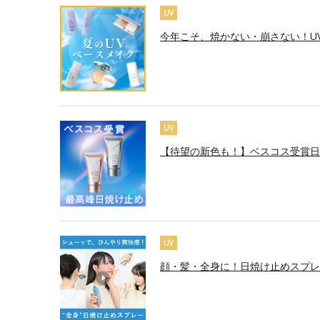
UV
今年こそ、焼かない・崩さない！U
UV
【待望の新色も！】ベスコス受賞日
UV
顔・髪・全身に！日焼け止めスプレ