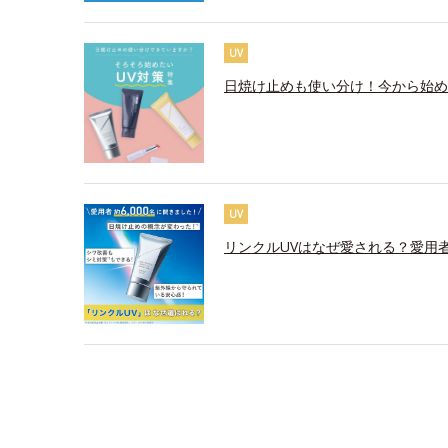
UV
日焼け止めも使い分け！今から始め
UV
リンクルUVはなぜ愛される？愛用者