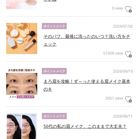
0 view
2026/07/02
ポイントメイク
そのパフ、最後に洗ったのいつ？洗い方をチ
ェック
57606 view
2026/06/16
ポイントメイク
まろ眉を攻略！ず～っと使える眉メイク基本
のキ
3051 view
2026/06/11
ポイントメイク
50代の私の眉メイク、このままで大丈夫？