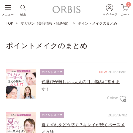
0
メニュー
検索
マイページ
カート
TOP
マガジン（美容情報・読み物）
ポイントメイクのまとめ
ポイントメイクのまとめ
NEW
2026/08/01
ポイントメイク
色選びが難しい…大人の目元悩みに答えま
す！
0 view
2026/07/02
ポイントメイク
夏くずれをどう防ぐ？キレイが続くベースメ
イク法