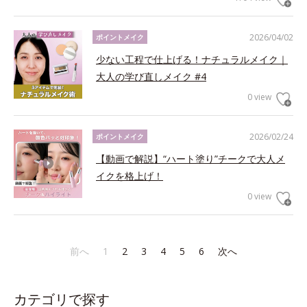
2026/04/02
ポイントメイク
少ない工程で仕上げる！ナチュラルメイク｜
大人の学び直しメイク #4
0 view
2026/02/24
ポイントメイク
【動画で解説】“ハート塗り”チークで大人メ
イクを格上げ！
0 view
前へ
1
2
3
4
5
6
次へ
カテゴリで探す