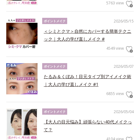
5763 view
2026/05/15
ポイントメイク
＜シミとクマ＞自然にカバーする簡単テクニ
ック｜大人の学び直しメイク #
4549 view
2026/05/07
ポイントメイク
たるみ＆くぼみ！目元タイプ別アイメイク術
｜大人の学び直しメイク #1
6855 view
2026/05/04
ポイントメイク
【大人の目元悩み】頑張らない40代メイクっ
て？
4104 view