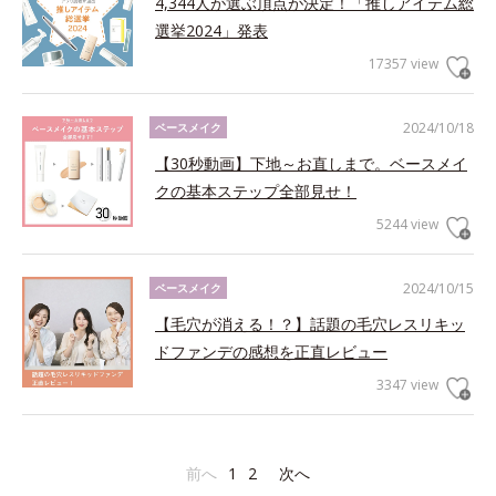
4,344人が選ぶ頂点が決定！「推しアイテム総
選挙2024」発表
17357 view
2024/10/18
ベースメイク
【30秒動画】下地～お直しまで。ベースメイ
クの基本ステップ全部見せ！
5244 view
2024/10/15
ベースメイク
【毛穴が消える！？】話題の毛穴レスリキッ
ドファンデの感想を正直レビュー
3347 view
前へ
1
2
次へ