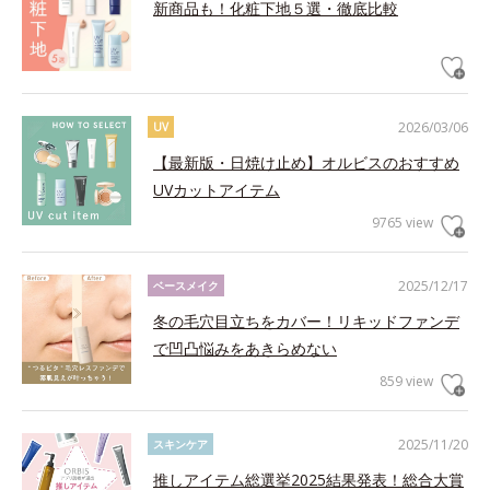
新商品も！化粧下地５選・徹底比較
2026/03/06
UV
【最新版・日焼け止め】オルビスのおすすめ
UVカットアイテム
9765 view
2025/12/17
ベースメイク
冬の毛穴目立ちをカバー！リキッドファンデ
で凹凸悩みをあきらめない
859 view
2025/11/20
スキンケア
推しアイテム総選挙2025結果発表！総合大賞