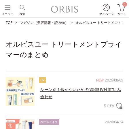
0
メニュー
検索
マイページ
カート
TOP
マガジン（美容情報・読み物）
オルビスユー トリートメントプラ
オルビスユー トリートメントプライ
マーのまとめ
NEW
2026/08/05
UV
シーン別！焼かないための“鉄壁UV対策”組み
合わせ
0 view
2026/04/24
ベースメイク