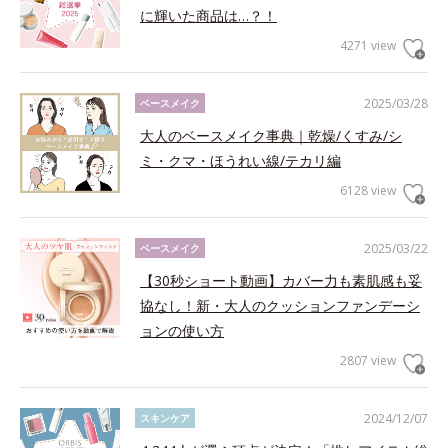
に輝いた商品は…？！
4271 view
2025/03/28
ベースメイク
大人のベースメイク事典｜乾燥/くすみ/シ
ミ・クマ・ほうれい線/テカリ編
6128 view
2025/03/22
ベースメイク
【30秒ショート動画】カバー力も素肌感も妥
協なし！新・大人のクッションファンデーシ
ョンの使い方
2807 view
2024/12/07
スキンケア