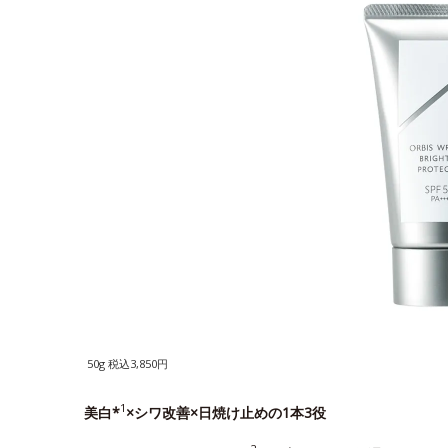
50g 税込3,850円
1
美白*
×シワ改善×日焼け止めの1本3役