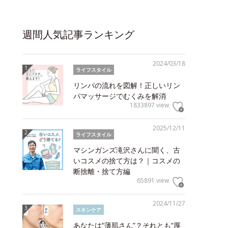
週間人気記事ランキング
2024/03/18
ライフスタイル
リンパの流れを図解！正しいリン
パマッサージでむくみを解消
1833897 view
2025/12/11
ライフスタイル
マシンガンズ滝沢さんに聞く、古
いコスメの捨て方は？｜コスメの
断捨離・捨て方編
65891 view
2024/11/27
スキンケア
あなたは“薄肌さん”？それとも“厚