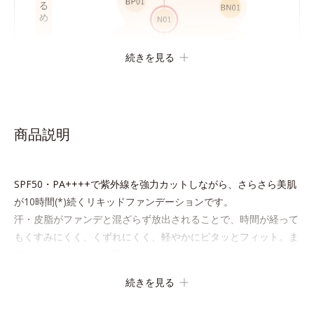
続きを見る
商品説明
SPF50・PA++++で紫外線を強力カットしながら、さらさら美肌
が10時間(*)続くリキッドファンデーションです。
汗・皮脂がファンデと混ざらず放出されることで、時間が経って
もくすみにくく、くずれにくく、軽やかにピタッとフィット。ま
るでつけたてのような美肌をキープします。
またドーナツ型の粉体を採用したことで、より多く均一に光を拡
続きを見る
散することを実現。毛穴やシミの目立ちにくい“ほのツヤ美肌”に
仕上げます。