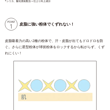
*シリカ、酸化亜鉛配合＝仕上り向上成分
POINT
皮脂に強い粉体でくずれない！
1
皮脂吸着力の高い2種の粉体で、汗・皮脂が出てもドロドロを防
ぐ。さらに星型粉体が球状粉体をロックするから転がらず、くず
れにくい！