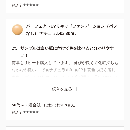
満足度
パーフェクトUVリキッドファンデーション（パフ
なし） ナチュラル02 30mL
サンプルは白い紙に付けて色を比べると分かりやす
い！
何年もリピート購入しています。 伸びが良くて化粧持ちも
なかなか良い！ でもナチュラル01も02も黄色っぽく感じ
ます。 ブルベのサマーなんだけど首が顔より黒いので渋々
02。 歳を重ねて顔色が変わってきたような サンプルも後
続きを見る
から取り寄せて確認。 サンプルは錠剤の薬のシートみたい
なパックに入っていて 超〜使いにくい！ 顔に塗る前に各
60代～・混合肌
ほわほわsunさん
色、白い厚めの画用紙に指でちょんと付けてみた。 そした
満足度
ら色を比べやすくて見やすい〜♫ 色番をペンで書き足して
オリジナルの色見本ができますよ！