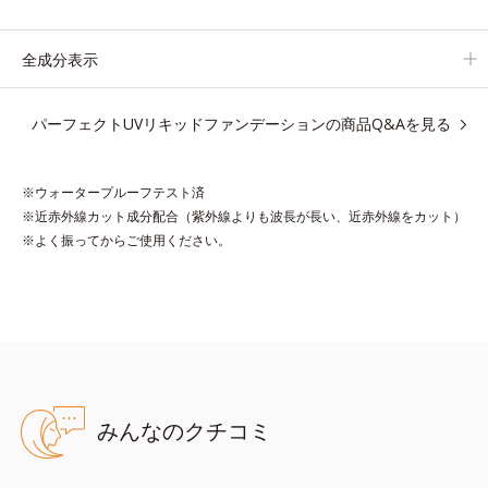
ウォータープルーフテスト済で、アウトドアにもおすすめです。
全成分表示
* 10時間化粧持ちデータ取得済（当社調べ）効果には個人差があ
ります。
パーフェクトUVリキッドファンデーションの商品Q&Aを見る
※ウォータープルーフテスト済
●無油分、無香料 ●SPF50・PA＋＋＋＋
※近赤外線カット成分配合（紫外線よりも波長が長い、近赤外線をカット）
●UV耐水性★★・スーパーウォータープルーフ*1
※よく振ってからご使用ください。
●高密着ベールEX*2＝仕上がり向上・持続ベール
●近赤外線カット成分*3配合＝近赤外線カット成分
●UV-Aプロテクター*4配合＝紫外線〔UV-A〕カット成分
●スムースUVプロテクター*5配合＝感触向上効果のある紫外線
〔UV-A・B〕カット成分
●ローズマリーエキス配合＝植物性保湿成分
●肌環境コントロールパウダー*6配合＝肌表面の水分調整効果のあ
る粉体
みんなのクチコミ
*1 化粧持ち性能