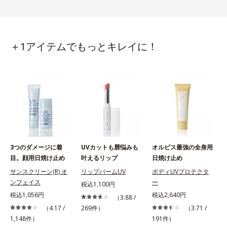
＋1アイテムでもっとキレイに！
3つのダメージに着
UVカットも唇悩みも
オルビス最強の全身用
目。顔用日焼け止め
叶えるリップ
日焼け止め
サンスクリーン(R) オ
リップバームUV
ボディUVプロテクタ
ンフェイス
ー
税込1,100円
税込1,056円
税込2,640円
税
（3.88 /
（4.17 /
269件）
（3.71 /
1,148件）
191件）