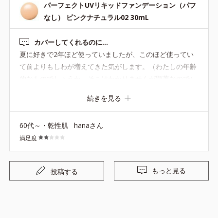
パーフェクトUVリキッドファンデーション（パフ
なし） ピンクナチュラル02 30mL
カバーしてくれるのに...
夏に好きで2年ほど使っていましたが、このほど使ってい
て前よりもしわが増えてきた気がします。（わたしの年齢
的なものでしょうか、そこはわかりませんが顕著なので）
やはり潤いの面が足りないのかと思えてきました。BBは
続きを見る
通年使っていますが、夏はどうしてもくずれるのでこちら
がしっかりしていてよかったのですが、肌にこう表れると
60代～・乾性肌
hanaさん
躊躇します。 潤ってカバーのあるものはないでしょうか。
満足度
もっと見る
投稿する