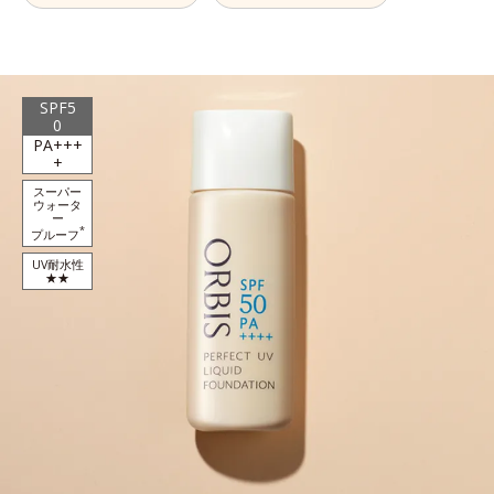
SPF5
0
PA+++
+
スーパー
ウォータ
ー
*
プルーフ
UV耐水性
★★