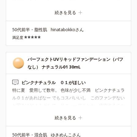
一番使いやすいです。 以前は秋冬はエッセンスリキッドフ
ァンデを使ってましたが、 なくなってしまったので通年コ
続きを見る
レです。 カバー力はそこまでではないですが、そばかすな
んかは上手に隠れるし、 なんといっても肌馴染みがい
50代前半・脂性肌
hinatabokkoさん
い！！ オルビスさん、商品改良積極的でいいと思うのです
満足度
が、 過去に気に入って使っていた商品、いくつかあったの
ですが、 リニューアルすると なぜか使いにくくなるとい
う（苦笑） （オレンジ色のコンシーラ、めっちゃよかった
パーフェクトUVリキッドファンデーション（パフ
のに変わっちゃったし。 エッセンスリキッドファンデも、
なし） ナチュラル01 30mL
違うやつになっちゃったし） これなくなると困るので、な
くさないでください。
ピンクナチュラル ０１がほしい
特に夏 愛用して数年。 色味が少し不満 ピンクナチュラ
ル０１があればなー でもコスパいいし このファンデない
と困るけど もしかして リニューアルとか 終売するのか
な・・・。 困る
続きを見る
50代前半・混合肌
ゆきめんこさん