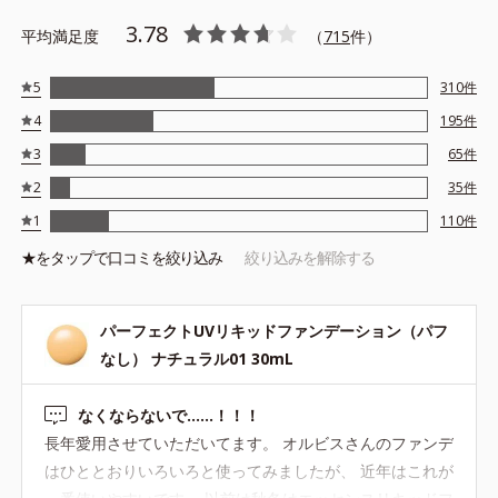
*2 シリカ・酸化亜鉛
*3 酸化亜鉛、水酸化Ａｌ、酸化チタン
3.78
平均満足度
（
715
件）
*4 ジエチルアミノヒドロキシベンゾイル安息香酸ヘキシル
*5 メトキシケイヒ酸エチルヘキシル、ｔ－ブチルメトキシジベン
5
310
件
ゾイルメタン、ポリシリコーン－１４
*6 ベントナイト
4
195
件
※アレルギーテスト済＝全ての方にアレルギーが起こらないという
3
65
件
ことではありません。
2
35
件
1
110
件
★を
タップ
で口コミを絞り込み
絞り込みを解除する
パーフェクトUVリキッドファンデーション（パフ
なし） ナチュラル01 30mL
なくならないで……！！！
長年愛用させていただいてます。 オルビスさんのファンデ
はひととおりいろいろと使ってみましたが、 近年はこれが