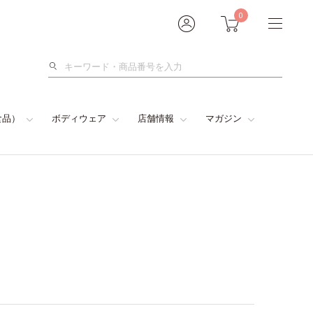
0
検
索
食品）
ボディウェア
店舗情報
マガジン