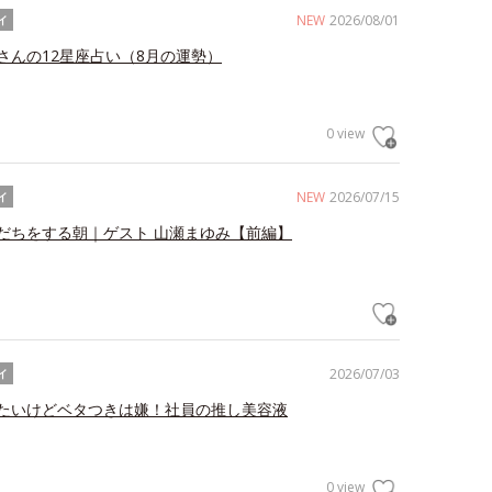
NEW
2026/08/01
イ
さんの12星座占い（8月の運勢）
0 view
NEW
2026/07/15
イ
だちをする朝｜ゲスト 山瀬まゆみ【前編】
2026/07/03
イ
たいけどベタつきは嫌！社員の推し美容液
0 view