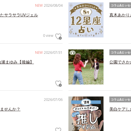
NEW
2026/08/04
コラム&エッセ
たサラサラUVジェル
真木あかり
0 view
NEW
2026/07/31
コラム&エッセ
山瀬まゆみ【後編】
公園でさか
2026/07/06
コラム&エッセ
ませんか？
美白ケアし