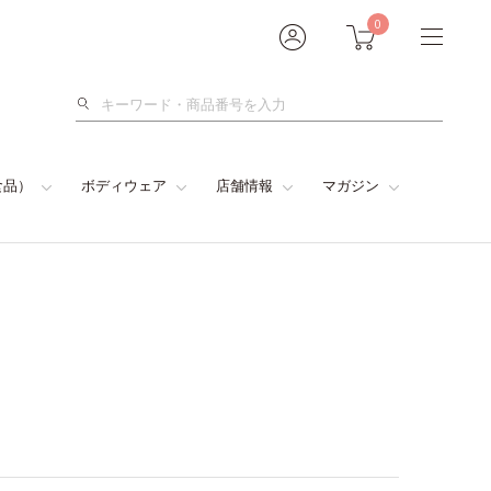
0
検
索
食品）
ボディウェア
店舗情報
マガジン