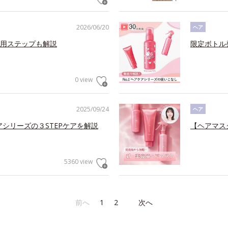
2026/06/20
ヘア
用ステップも解説
限定ボトル
0 view
2025/09/24
ヘア
アシリーズの３STEPケアを解説
【ヘアマス
5360 view
前へ
1
2
次へ