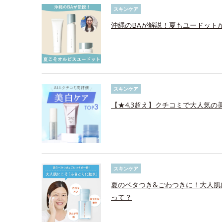
スキンケア
沖縄のBAが解説！夏もユードット
スキンケア
【★4.3超え】クチコミで大人気の美
スキンケア
夏のベタつき&ごわつきに！大人肌
って？