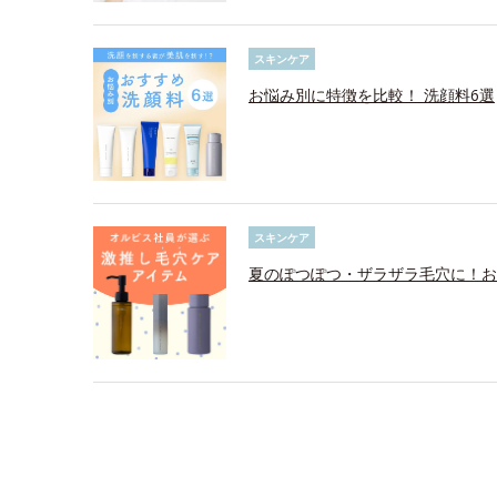
スキンケア
お悩み別に特徴を比較！ 洗顔料6選
スキンケア
夏のぽつぽつ・ザラザラ毛穴に！お