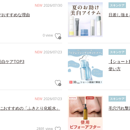
NEW
2026/07/30
スキンケア
がおすすめな理由
日差し強ま
0 view
NEW
2026/07/23
スキンケア
白ケアTOP3
【ショート
使い方
NEW
2026/07/23
スキンケア
におすすめの「ふきとり化粧水」
毛穴汚れ撃
2891 view