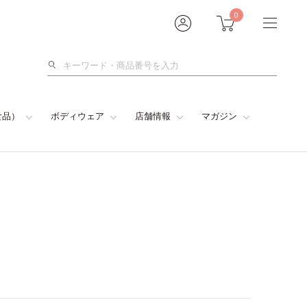
0
検
索
食品）
ボディウェア
店舗情報
マガジン