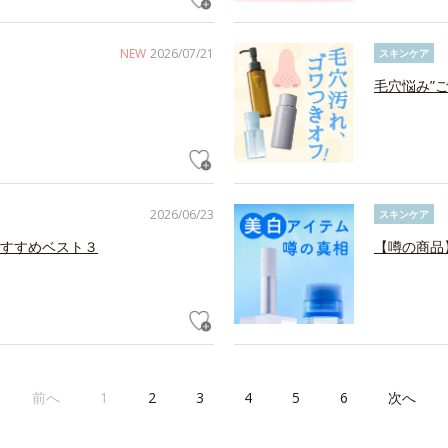
NEW
2026/07/21
スキンケア
毛穴悩み”
2026/06/23
スキンケア
すすめベスト３
【噂の商品
前へ
1
2
3
4
5
6
次へ