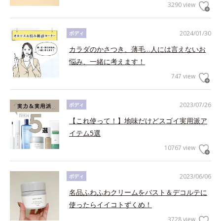
3290 view
2024/01/30
ボディ
カラダのかさつき、薄毛…人には言えないお
悩み、一緒に考えます！
747 view
2023/07/26
ボディ
【これ使って！】地味だけどスゴイ実用派ア
イテム5選
10767 view
2023/06/06
ボディ
名品ふわふわクリームをバスト＆デコルテに
使ったらイイコトずくめ！
3728 view