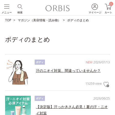
0
メニュー
検索
マイページ
カート
TOP
マガジン（美容情報・読み物）
ボディのまとめ
ボディのまとめ
NEW
2026/07/13
ボディ
汗のニオイ対策、間違っていませんか？
15259 view
2026/06/25
ボディ
【決定版】汗っかきさん必見！夏の汗・ニオ
イ対策