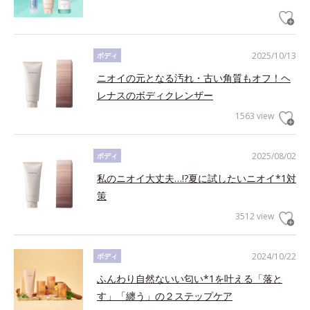
2025/10/13
ボディ
ニオイの元となる汚れ・古い角質もオフ！ヘ
レナスのボディクレンザー
1563 view
2025/08/02
ボディ
私のニオイ大丈夫…!?夏に試したいニオイ*1対
策
3512 view
2024/10/22
ボディ
ふんわり自然ないい匂い*1を叶える「落と
す」「纏う」の２ステップケア