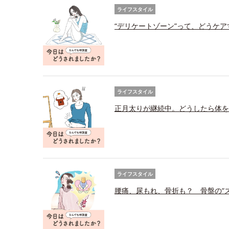
ライフスタイル
“デリケートゾーン”って、どうケ
ライフスタイル
正月太りが継続中。どうしたら体を
ライフスタイル
腰痛、尿もれ、骨折も？ 骨盤の“