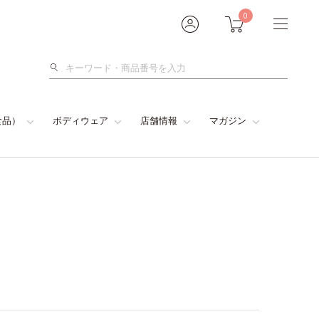
0
検
索
食品）
ボディウェア
店舗情報
マガジン