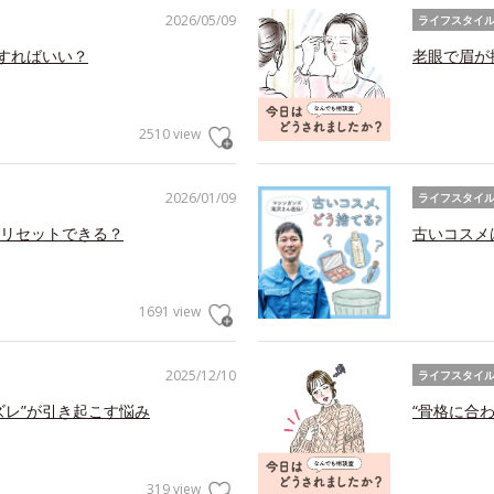
2026/05/09
ライフスタイ
アすればいい？
老眼で眉が
2510 view
2026/01/09
ライフスタイ
リセットできる？
古いコスメ
1691 view
2025/12/10
ライフスタイ
ズレ”が引き起こす悩み
“骨格に合
319 view