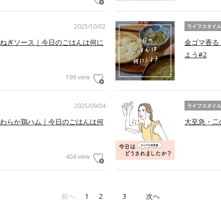
2025/10/02
ライフスタイ
ねぎソース｜今日のごはんは何に
金ゴマ香る
よう#2
199 view
2025/09/04
ライフスタイ
わらか鶏ハム｜今日のごはんは何
大至急・二
404 view
前へ
1
2
3
次へ