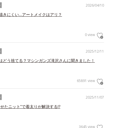
2026/04/10
ル
描きにくい…アートメイクはアリ？
0 view
2025/12/11
ル
はどう捨てる？マシンガンズ滝沢さんに聞きました！
65891 view
2025/11/07
ル
わせたニット”で着太りが解決する!?
3645 view