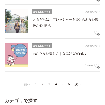
2026/06/18
コラム&エッセイ
ともだちは、プレッシャーを掛け合わない関
係が心地いい
2026/06/17
コラム&エッセイ
わからない美しさ｜なにげなWeekly
0 view
前へ
1
2
3
4
5
6
次へ
カテゴリで探す