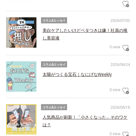
2026/07/03
コラム&エッセイ
美白ケアしたいけどベタつきは嫌！社員の推
し美容液
0 view
2026/06/24
コラム&エッセイ
太陽がつくる宝石｜なにげなWeekly
0 view
2026/06/18
コラム&エッセイ
人気商品が刷新！「小さくなった」そのワケ
は？
0 view