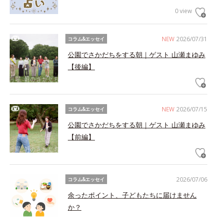
0 view
NEW
2026/07/31
コラム&エッセイ
公園でさかだちをする朝｜ゲスト 山瀬まゆみ
【後編】
NEW
2026/07/15
コラム&エッセイ
公園でさかだちをする朝｜ゲスト 山瀬まゆみ
【前編】
2026/07/06
コラム&エッセイ
余ったポイント、子どもたちに届けません
か？