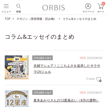
0
メニュー
検索
マイページ
カート
TOP
マガジン（美容情報・読み物）
コラム&エッセイのまとめ
コラム&エッセイのまとめ
NEW
2026/08/04
コラム&エッセイ
夫婦でシェア！ここちよさを追求したサラサ
ラUVジェル
0 view
NEW
2026/08/01
コラム&エッセイ
真木あかりさんの12星座占い（8月の運勢）