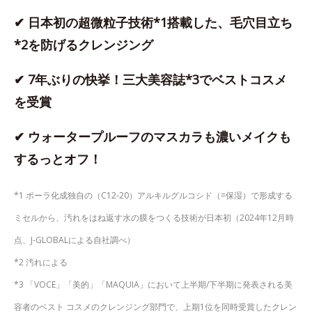
✔ 日本初の超微粒子技術*1搭載した、毛穴目立ち
*2を防げるクレンジング
✔ 7年ぶりの快挙！三大美容誌*3でベストコスメ
を受賞
✔ ウォータープルーフのマスカラも濃いメイクも
するっとオフ！
*1 ポーラ化成独自の（C12-20）アルキルグルコシド（=保湿）で形成する
ミセルから、汚れをはね返す水の膜をつくる技術が日本初（2024年12月時
点、J-GLOBALによる自社調べ）
*2 汚れによる
*3 「VOCE」「美的」「MAQUIA」において上半期/下半期に発表される美
容者のベスト コスメのクレンジング部門で、上期1位を同時受賞したクレン