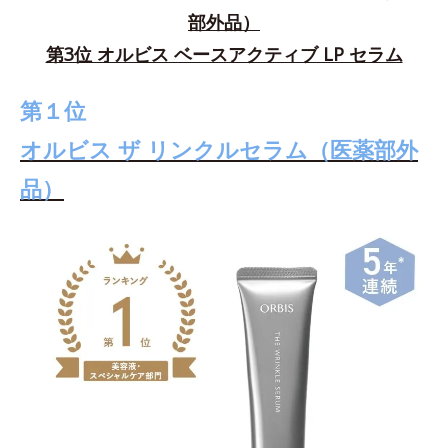
部外品）
第3位 オルビス ベースアクティブ LP セラム
第１位
オルビス ザ リンクルセラム（医薬部外
品）