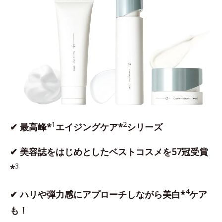
1
2
✔ 最高峰*
エイジングケア*
シリーズ
✔ 美容誌をはじめとしたベストコスメを57冠受賞
3
*
4
✔ ハリや弾力感にアプローチしながら美白*
ケア
も！