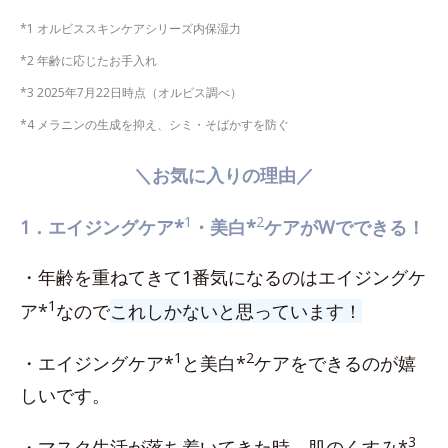
*1 オルビススキンケアシリーズ内保湿力
*2 年齢に応じたお手入れ
*3 2025年7月22日時点（オルビス調べ）
*4 メラニンの生成を抑え、シミ・そばかすを防ぐ
＼お気に入りの理由／
1
2
1．エイジングケア*
・美白*
ケアがWでできる！
・年齢を重ねてきて1番気になるのはエイジングケ
1
ア*
なので
これしかないと思っています！
1
2
・エイジングケア*
と美白*
ケアをできるのが嬉
しいです。
3
・マスク生活が落ち着いてきた時、肌のくすみ*