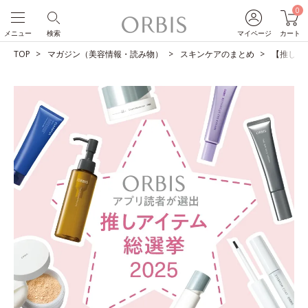
0
メニュー
検索
マイページ
カート
TOP
マガジン（美容情報・読み物）
スキンケアのまとめ
【推しア