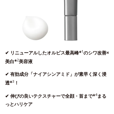
1
✔ リニューアルしたオルビス最高峰*
のシワ改善×
2
美白*
美容液
✔ 有効成分「ナイアシンアミド」が素早く深く浸
3
透*
！
4
✔ 伸びの良いテクスチャーで全顔・首まで*
まる
っとハリケア