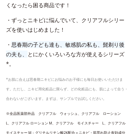
くなったら困る商品です！
・ずっとニキビに悩んでいて、クリアフルシリー
ズを使いはじめました！
・
思春期の子ども達も、敏感肌の私も、髭剃り後
の夫も、
とにかくいろいろな方が使えるシリーズ
*。
*お肌に合えば思春期ニキビにお悩みのお子様にも毎日お使いいただけま
す。ただし、ニキビ用化粧品に限らず、どの化粧品にも、肌によって合う・
合わないがございます。まずは、サンプルでお試しください。
※全品医薬部外品 クリアフル ウォッシュ、​クリアフル ローション
L、​クリアフル ローション M、クリアフル モイスチャー L、クリアフル
モイスチャー M：グリチルリチン酸2K配合＝ニキビ・肌荒れ防止有効成分